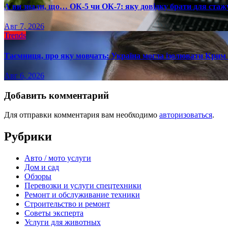
А ви знали, що… ОК-5 чи ОК-7: яку довідку брати для стаж
Авг 7, 2026
Trends
Таємниця, про яку мовчать: Україна могла ізолювати Крим 
Авг 6, 2026
Добавить комментарий
Для отправки комментария вам необходимо
авторизоваться
.
Рубрики
Авто / мото услуги
Дом и сад
Обзоры
Перевозки и услуги спецтехники
Ремонт и обслуживание техники
Строительство и ремонт
Советы эксперта
Услуги для животных