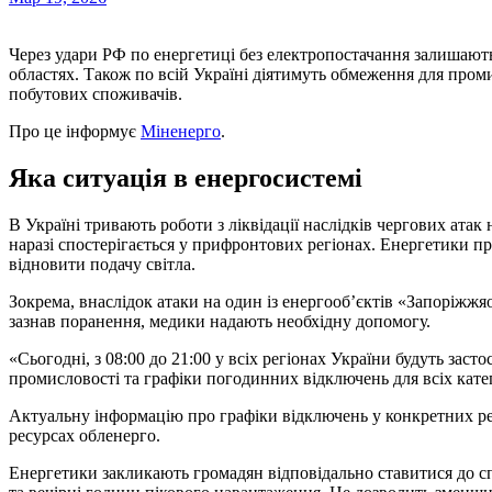
Через удари РФ по енергетиці без електропостачання залишаються споживачі у Запорізькій, Харківській та Сумській
областях. Також по всій Україні діятимуть обмеження для пром
побутових споживачів.
Про це інформує
Міненерго
.
Яка ситуація в енергосистемі
В Україні тривають роботи з ліквідації наслідків чергових ата
наразі спостерігається у прифронтових регіонах. Енергетики
відновити подачу світла.
Зокрема, внаслідок атаки на один із енергооб’єктів «Запоріжж
зазнав поранення, медики надають необхідну допомогу.
«Сьогодні, з 08:00 до 21:00 у всіх регіонах України будуть зас
промисловості та графіки погодинних відключень для всіх кате
Актуальну інформацію про графіки відключень у конкретних ре
ресурсах обленерго.
Енергетики закликають громадян відповідально ставитися до сп