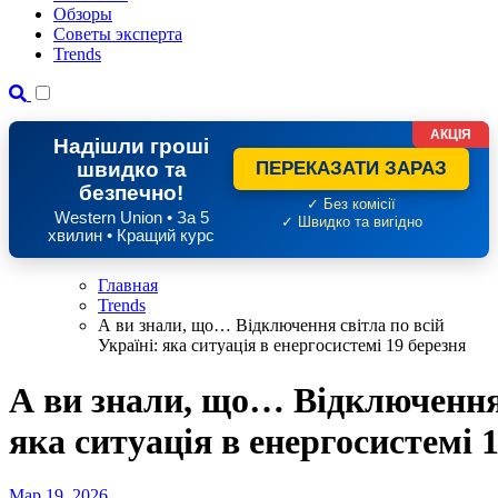
Обзоры
Советы эксперта
Trends
АКЦІЯ
Надішли гроші
швидко та
ПЕРЕКАЗАТИ ЗАРАЗ
безпечно!
✓ Без комісії
Western Union • За 5
✓ Швидко та вигідно
хвилин • Кращий курс
Главная
Trends
А ви знали, що… Відключення світла по всій
Україні: яка ситуація в енергосистемі 19 березня
А ви знали, що… Відключення 
яка ситуація в енергосистемі 
Мар 19, 2026