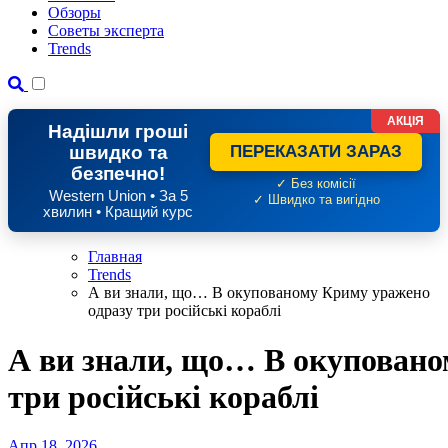
Обзоры
Советы эксперта
Trends
АКЦІЯ
Надішли гроші
швидко та
ПЕРЕКАЗАТИ ЗАРАЗ
безпечно!
✓ Без комісії
Western Union • За 5
✓ Швидко та вигідно
хвилин • Кращий курс
Главная
Trends
А ви знали, що… В окупованому Криму уражено
одразу три російські кораблі
А ви знали, що… В окуповано
три російські кораблі
Апр 18, 2026