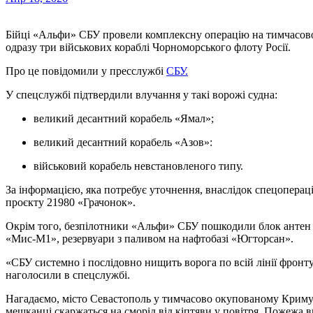
Бійці «Альфи» СБУ провели комплексну операцію на тимчасово окупованій території Криму, під час якої уражено
одразу три військових кораблі Чорноморського флоту Росії.
Про це повідомили у пресслужбі
СБУ.
У спецслужбі підтвердили влучання у такі ворожі судна:
великий десантний корабель «Ямал»;
великий десантний корабель «Азов»:
військовий корабель невстановленого типу.
За інформацією, яка потребує уточнення, внаслідок спецоперац
проєкту 21980 «Грачонок».
Окрім того, безпілотники «Альфи» СБУ пошкодили блок антен
«Мис-М1», резервуари з паливом на нафтобазі «Югторсан».
«СБУ системно і послідовно нищить ворога по всій лінії фрон
наголосили в спецслужбі.
Нагадаємо, місто Севастополь у тимчасово окупованому Крим
мешканці скаржаться на сморід від кіптяви у повітря. Пожежа в