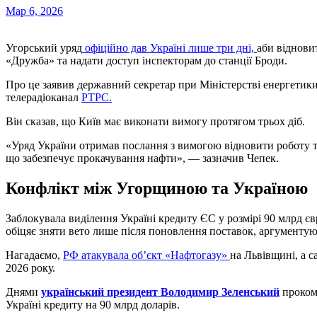
Мар 6, 2026
Угорський уряд
офіційно дав Україні лише три дні,
аби віднови
«Дружба» та надати доступ інспекторам до станції Броди.
Про це заявив державний секретар при Міністерстві енергетик
телерадіоканал
РТРС.
Він сказав, що Київ має виконати вимогу протягом трьох діб.
«Уряд України отримав послання з вимогою відновити роботу т
що забезпечує прокачування нафти», — зазначив Чепек.
Конфлікт між Угорщиною та Україною
Заблокувала виділення Україні кредиту ЄС у розмірі 90 млрд є
обіцяє зняти вето лише після поновлення поставок, аргументу
Нагадаємо,
РФ атакувала об’єкт «Нафтогазу»
на Львівщині, а с
2026 року.
Днями
український президент Володимир Зеленський
проком
Україні кредиту на 90 млрд доларів.