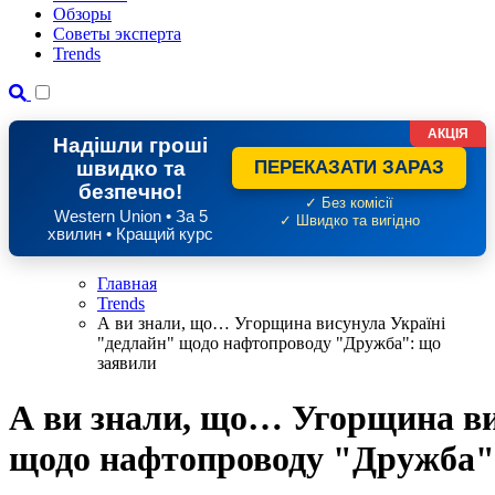
Обзоры
Советы эксперта
Trends
АКЦІЯ
Надішли гроші
швидко та
ПЕРЕКАЗАТИ ЗАРАЗ
безпечно!
✓ Без комісії
Western Union • За 5
✓ Швидко та вигідно
хвилин • Кращий курс
Главная
Trends
А ви знали, що… Угорщина висунула Україні
"дедлайн" щодо нафтопроводу "Дружба": що
заявили
А ви знали, що… Угорщина ви
щодо нафтопроводу "Дружба"