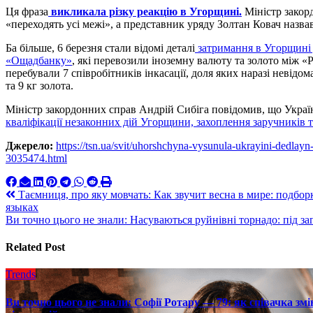
Ця фраза
викликала різку реакцію в Угорщині.
Міністр закорд
«переходять усі межі», а представник уряду Золтан Ковач назва
Ба більше, 6 березня стали відомі деталі
затримання в Угорщині 
«Ощадбанку»
, які перевозили іноземну валюту та золото між 
перебували 7 співробітників інкасації, доля яких наразі невідо
та 9 кг золота.
Міністр закордонних справ Андрій Сибіга повідомив, що Україн
кваліфікації незаконних дій Угорщини, захоплення заручників 
Джерело:
https://tsn.ua/svit/uhorshchyna-vysunula-ukrayini-dedla
3035474.html
Навигация
Таємниця, про яку мовчать: Как звучит весна в мире: подбо
языках
по
Ви точно цього не знали: Насуваються руйнівні торнадо: під 
записям
Related Post
Trends
Ви точно цього не знали: Софії Ротару — 79: як співачка змі