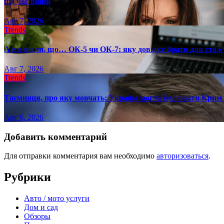
під час війни
Авг 7, 2026
Trends
А ви знали, що… ОК-5 чи ОК-7: яку довідку брати для стаж
Авг 7, 2026
Trends
Таємниця, про яку мовчать: Україна могла ізолювати Крим 
Авг 6, 2026
Добавить комментарий
Для отправки комментария вам необходимо
авторизоваться
.
Рубрики
Авто / мото услуги
Дом и сад
Обзоры