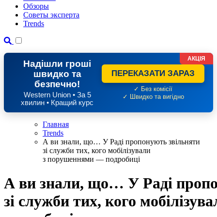
Обзоры
Советы эксперта
Trends
АКЦІЯ
Надішли гроші
швидко та
ПЕРЕКАЗАТИ ЗАРАЗ
безпечно!
✓ Без комісії
Western Union • За 5
✓ Швидко та вигідно
хвилин • Кращий курс
Главная
Trends
А ви знали, що… У Раді пропонують звільняти
зі служби тих, кого мобілізували
з порушеннями — подробиці
А ви знали, що… У Раді проп
зі служби тих, кого мобілізу