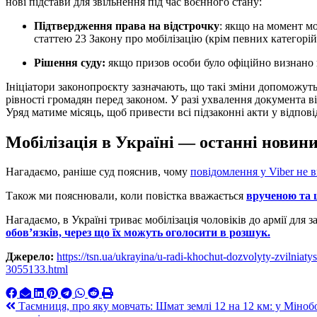
нові підстави для звільнення під час воєнного стану:
Підтвердження права на відстрочку
: якщо на момент мо
статтею 23 Закону про мобілізацію (крім певних категорі
Рішення суду:
якщо призов особи було офіційно визнано
Ініціатори законопроєкту зазначають, що такі зміни допоможут
рівності громадян перед законом. У разі ухвалення документа ві
Уряд матиме місяць, щоб привести всі підзаконні акти у відпові
Мобілізація в Україні — останні новин
Нагадаємо, раніше суд пояснив, чому
повідомлення у Viber не 
Також ми пояснювали, коли повістка вважається
врученою та 
Нагадаємо, в Україні триває мобілізація чоловіків до армії для
обов’язків, через що їх можуть оголосити в розшук.
Джерело:
https://tsn.ua/ukrayina/u-radi-khochut-dozvolyty-zvilnia
3055133.html
Навигация
Таємниця, про яку мовчать: Шмат землі 12 на 12 км: у Міноб