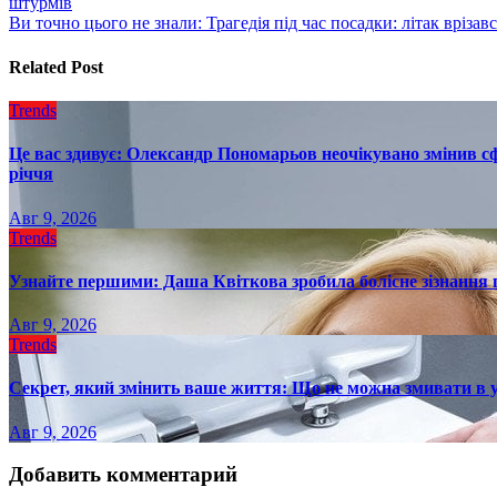
штурмів
по
Ви точно цього не знали: Трагедія під час посадки: літак врізав
записям
Related Post
Trends
Це вас здивує: Олександр Пономарьов неочікувано змінив сф
річчя
Авг 9, 2026
Trends
Узнайте першими: Даша Квіткова зробила болісне зізнання пр
Авг 9, 2026
Trends
Секрет, який змінить ваше життя: Що не можна змивати в 
Авг 9, 2026
Добавить комментарий