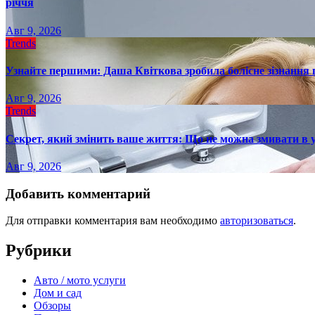
річчя
Авг 9, 2026
Trends
Узнайте першими: Даша Квіткова зробила болісне зізнання пр
Авг 9, 2026
Trends
Секрет, який змінить ваше життя: Що не можна змивати в 
Авг 9, 2026
Добавить комментарий
Для отправки комментария вам необходимо
авторизоваться
.
Рубрики
Авто / мото услуги
Дом и сад
Обзоры