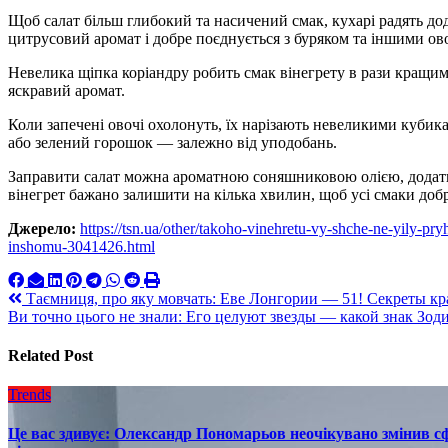
Щоб салат більш глибокий та насичений смак, кухарі радять до
цитрусовий аромат і добре поєднується з буряком та іншими ов
Невелика щіпка коріандру робить смак вінегрету в рази кращим
яскравий аромат.
Коли запечені овочі охолонуть, їх нарізають невеликими кубик
або зелений горошок — залежно від уподобань.
Заправити салат можна ароматною соняшниковою олією, додати 
вінегрет бажано залишити на кілька хвилин, щоб усі смаки доб
Джерело:
https://tsn.ua/other/takoho-vinehretu-vy-shche-ne-yily-pry
inshomu-3041426.html
Навигация
Таємниця, про яку мовчать: Еве Лонгории — 51! Секреты кра
Ви точно цього не знали: Его целуют звезды — какой знак Зод
по
записям
Related Post
Trends
Це вас здивує: Олександр Пономарьов неочікувано змінив сф