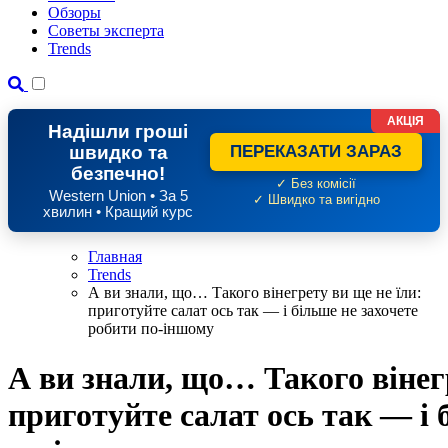
Обзоры
Советы эксперта
Trends
АКЦІЯ
Надішли гроші
швидко та
ПЕРЕКАЗАТИ ЗАРАЗ
безпечно!
✓ Без комісії
Western Union • За 5
✓ Швидко та вигідно
хвилин • Кращий курс
Главная
Trends
А ви знали, що… Такого вінегрету ви ще не їли:
приготуйте салат ось так — і більше не захочете
робити по-іншому
А ви знали, що… Такого вінегр
приготуйте салат ось так — і 