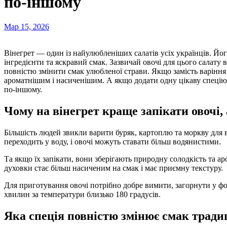
по-іншому
Мар 15, 2026
Вінегрет — один із найулюбленіших салатів усіх українців. Його люблять за простоту приготування, доступні
інгредієнти та яскравий смак. Зазвичай овочі для цього салату
повністю змінити смак улюбленої страви. Якщо замість варіння з
ароматнішим і насиченішим. А якщо додати одну цікаву спецію, 
по-іншому.
Чому на вінегрет краще запікати овочі,
Більшість людей звикли варити буряк, картоплю та моркву для в
переходить у воду, і овочі можуть ставати більш водянистими.
Та якщо їх запікати, вони зберігають природну солодкість та ар
духовки стає більш насиченим на смак і має приємну текстуру.
Для приготування овочі потрібно добре вимити, загорнути у фо
хвилин за температури близько 180 градусів.
Яка спеція повністю змінює смак тради