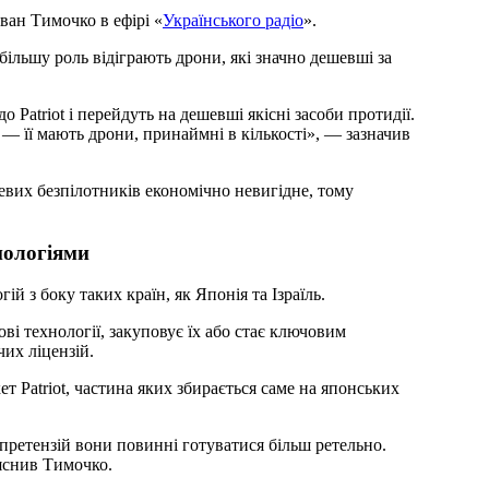
ван Тимочко в ефірі «
Українського радіо
».
 більшу роль відіграють дрони, які значно дешевші за
о Patriot і перейдуть на дешевші якісні засоби протидії.
 — її мають дрони, принаймні в кількості», — зазначив
евих безпілотників економічно невигідне, тому
нологіями
й з боку таких країн, як Японія та Ізраїль.
ві технології, закуповує їх або стає ключовим
их ліцензій.
ет Patriot, частина яких збирається саме на японських
 претензій вони повинні готуватися більш ретельно.
ояснив Тимочко.