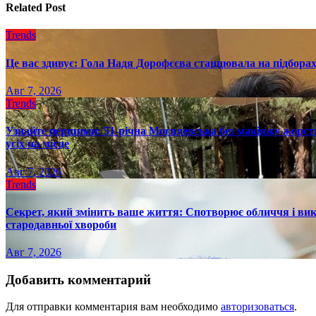
Related Post
Trends
Це вас здивує: Гола Надя Дорофєєва станцювала на підборах
Авг 7, 2026
Trends
Узнайте першими: 51-річна Могилевська без макіяжу жорстк
усіх на місце
Авг 7, 2026
Trends
Секрет, який змінить ваше життя: Спотворює обличчя і вик
стародавньої хвороби
Авг 7, 2026
Добавить комментарий
Для отправки комментария вам необходимо
авторизоваться
.