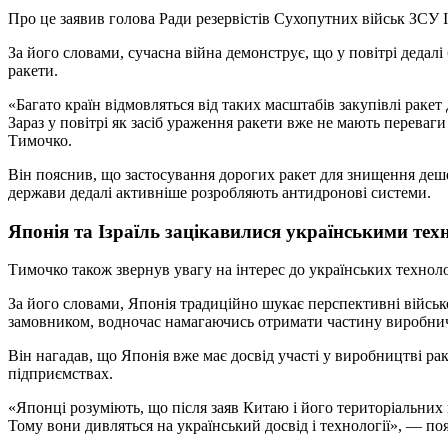
Про це заявив голова Ради резервістів Сухопутних військ ЗСУ І
За його словами, сучасна війна демонструє, що у повітрі дедалі
ракети.
«Багато країн відмовляться від таких масштабів закупівлі ракет д
Зараз у повітрі як засіб ураження ракети вже не мають переваги
Тимочко.
Він пояснив, що застосування дорогих ракет для знищення деш
держави дедалі активніше розробляють антидронові системи.
Японія та Ізраїль зацікавилися українськими тех
Тимочко також звернув увагу на інтерес до українських технологі
За його словами, Японія традиційно шукає перспективні військо
замовником, водночас намагаючись отримати частину виробнич
Він нагадав, що Японія вже має досвід участі у виробництві рак
підприємствах.
«Японці розуміють, що після заяв Китаю і його територіальних
Тому вони дивляться на український досвід і технології», — п