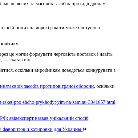
 більш дешевих та масових засобах протидії дронам.
нологій попит на дорогі ракети може поступово
політику.
ез це могли формувати черговість поставок і навіть
, — сказав він.
зитися, оскільки виробникам доведеться конкурувати з
нням своїх засобів протиповітряної оборони
, оскільки
ykh-raket-ppo-shcho-prykhodyt-yim-na-zaminu-3041657.html
РФ: авіаексперт назвав унікальний спосіб
ли фаворитов и котировки для Украины