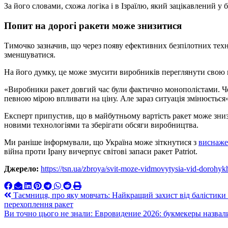
За його словами, схожа логіка і в Ізраїлю, який зацікавлений у
Попит на дорогі ракети може знизитися
Тимочко зазначив, що через появу ефективних безпілотних тех
зменшуватися.
На його думку, це може змусити виробників переглянути свою 
«Виробники ракет довгий час були фактично монополістами. Чер
певною мірою впливати на ціну. Але зараз ситуація змінюється»
Експерт припустив, що в майбутньому вартість ракет може зни
новими технологіями та зберігати обсяги виробництва.
Ми раніше інформували, що Україна може зіткнутися з
виснаже
війна проти Ірану вичерпує світові запаси ракет Patriot.
Джерело:
https://tsn.ua/zbroya/svit-moze-vidmovytysia-vid-doroh
Навигация
Таємниця, про яку мовчать: Найкращий захист від балістики 
перехоплення ракет
по
Ви точно цього не знали: Евровидение 2026: букмекеры назва
записям