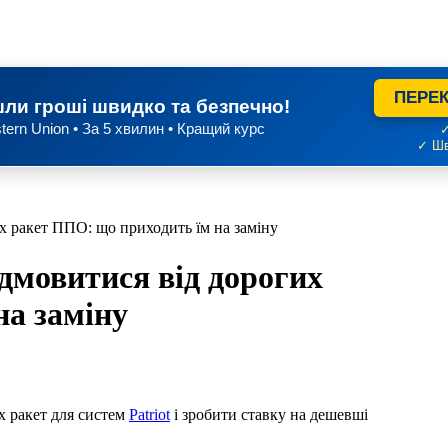
ПЕРЕК
ли гроші швидко та безпечно!
tern Union • За 5 хвилин • Кращий курс
✓
✓ Шв
х ракет ППО: що приходить їм на заміну
дмовитися від дорогих
на заміну
х ракет для систем
Patriot
і зробити ставку на дешевші