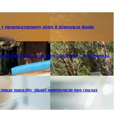
 у провокативному відео й підкорила фанів
о відповіла на чутки про "пластику" й поставила
ликає параліч: лікарі попередили про спалах