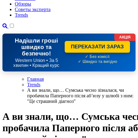
Обзоры
Советы эксперта
Trends
АКЦІЯ
Надішли гроші
швидко та
ПЕРЕКАЗАТИ ЗАРАЗ
безпечно!
✓ Без комісії
Western Union • За 5
✓ Швидко та вигідно
хвилин • Кращий курс
Главная
Trends
А ви знали, що… Сумська чесно зізналася, чи
пробачила Паперного після аб’юзу у шлюбі з ним:
"Це страшний діагноз"
А ви знали, що… Сумська чесн
пробачила Паперного після аб