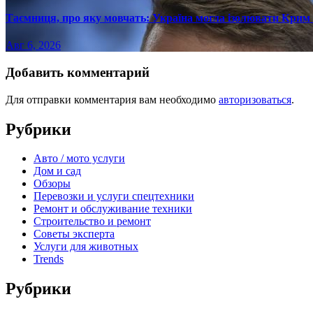
Таємниця, про яку мовчать: Україна могла ізолювати Крим 
Авг 6, 2026
Добавить комментарий
Для отправки комментария вам необходимо
авторизоваться
.
Рубрики
Авто / мото услуги
Дом и сад
Обзоры
Перевозки и услуги спецтехники
Ремонт и обслуживание техники
Строительство и ремонт
Советы эксперта
Услуги для животных
Trends
Рубрики