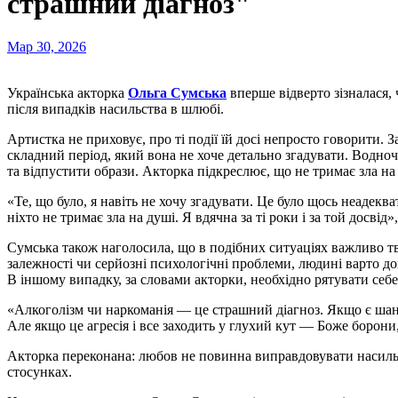
страшний діагноз"
Мар 30, 2026
Українська акторка
Ольга Сумська
вперше відверто зізналася,
після випадків насильства в шлюбі.
Артистка не приховує, про ті події їй досі непросто говорити. 
складний період, який вона не хоче детально згадувати. Водно
та відпустити образи. Акторка підкреслює, що не тримає зла на
«Те, що було, я навіть не хочу згадувати. Це було щось неадек
ніхто не тримає зла на душі. Я вдячна за ті роки і за той досвід
Сумська також наголосила, що в подібних ситуаціях важливо т
залежності чи серйозні психологічні проблеми, людині варто до
В іншому випадку, за словами акторки, необхідно рятувати себе
«Алкоголізм чи наркоманія — це страшний діагноз. Якщо є шанс
Але якщо це агресія і все заходить у глухий кут — Боже борони,
Акторка переконана: любов не повинна виправдовувати насильст
стосунках.