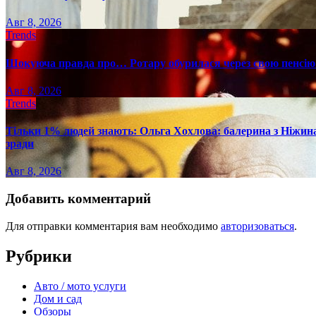
Авг 8, 2026
Trends
Шокуюча правда про… Ротару обурилася через свою пенсію 
Авг 8, 2026
Trends
Тільки 1% людей знають: Ольга Хохлова: балерина з Ніжина 
зради
Авг 8, 2026
Добавить комментарий
Для отправки комментария вам необходимо
авторизоваться
.
Рубрики
Авто / мото услуги
Дом и сад
Обзоры