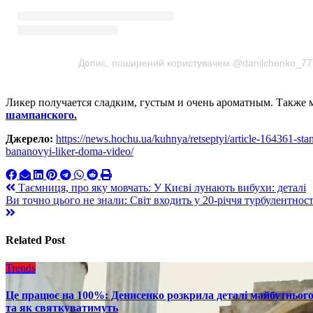
Допис, поширений користувачем @danilchenko_77
Ликер получается сладким, густым и очень ароматным. Также 
шампанского.
Джерело:
https://news.hochu.ua/kuhnya/retseptyi/article-164361-sta
bananovyi-liker-doma-video/
Навигация
Таємниця, про яку мовчать: У Києві лунають вибухи: деталі
Ви точно цього не знали: Світ входить у 20-річчя турбулентнос
по
записям
Related Post
Trends
Це працює на 100%: Денисенко розкрила деталі майбутнього в
та як святкуватимуть