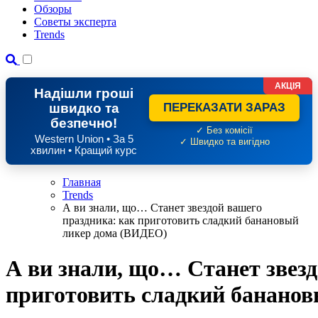
Обзоры
Советы эксперта
Trends
АКЦІЯ
Надішли гроші
швидко та
ПЕРЕКАЗАТИ ЗАРАЗ
безпечно!
✓ Без комісії
Western Union • За 5
✓ Швидко та вигідно
хвилин • Кращий курс
Главная
Trends
А ви знали, що… Станет звездой вашего
праздника: как приготовить сладкий банановый
ликер дома (ВИДЕО)
А ви знали, що… Станет звезд
приготовить сладкий банано