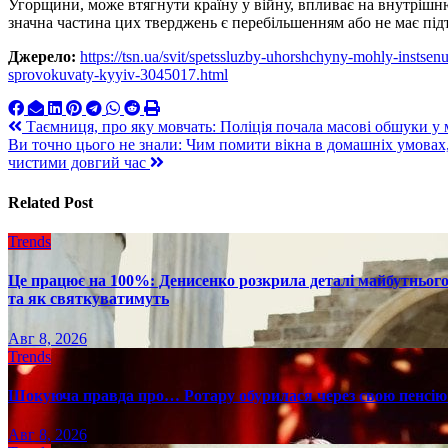
Угорщини, може втягнути країну у війну, впливає на внутріш
значна частина цих тверджень є перебільшенням або не має під
Джерело:
https://tsn.ua/svit/spetssluzby-uhorshchyny-mohly-instse
sprovokuvaty-kyyiv-3045017.html
Навигация
Таємниця, про яку мовчать: Поліція почала масові обшуки у м
Ви точно цього не знали: Чим помити вікна в домашніх умовах,
по
чистими довгий час
записям
Related Post
Trends
Це працює на 100%: Денисенко розкрила деталі майбутнього в
та як святкуватимуть
Авг 8, 2026
Trends
Шокуюча правда про… Ротару обурилася через свою пенсію 
Авг 8, 2026