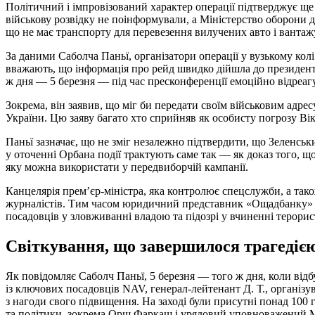
Політичний і імпровізований характер операції підтверджує ще 
військову розвідку не поінформували, а Міністерство оборони д
що не має транспорту для перевезення вилучених авто і вантаж
За даними Саболча Паньї, організатори операції у вузькому кол
вважають, що інформація про рейд швидко дійшла до президент
ж дня — 5 березня — під час пресконференції емоційно відреаг
Зокрема, він заявив, що міг би передати своїм військовим адр
України. Цю заяву багато хто сприйняв як особисту погрозу Ві
Паньї зазначає, що не зміг незалежно підтвердити, що Зеленськ
у оточенні Орбана події трактують саме так — як доказ того, щ
яку можна використати у передвиборчій кампанії.
Канцелярія прем’єр-міністра, яка контролює спецслужби, а так
журналістів. Тим часом юридичний представник «Ощадбанку» п
посадовців у зловживанні владою та підозрі у вчиненні терорис
Світкування, що завершилося трагедіє
Як повідомляє Саболч Паньї, 5 березня — того ж дня, коли відб
із ключових посадовців NAV, генерал-лейтенант Д. Т., організ
з нагоди свого підвищення. На заході були присутні понад 100 
та політики, зокрема Орш Фаркаш і урядовий уповноважений Мі