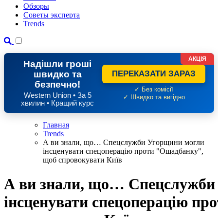
Обзоры
Советы эксперта
Trends
АКЦІЯ
Надішли гроші
швидко та
ПЕРЕКАЗАТИ ЗАРАЗ
безпечно!
✓ Без комісії
Western Union • За 5
✓ Швидко та вигідно
хвилин • Кращий курс
Главная
Trends
А ви знали, що… Спецслужби Угорщини могли
інсценувати спецоперацію проти "Ощадбанку",
щоб спровокувати Київ
А ви знали, що… Спецслужби
інсценувати спецоперацію пр