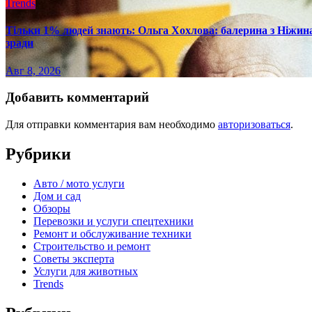
Trends
Тільки 1% людей знають: Ольга Хохлова: балерина з Ніжина 
зради
Авг 8, 2026
Добавить комментарий
Для отправки комментария вам необходимо
авторизоваться
.
Рубрики
Авто / мото услуги
Дом и сад
Обзоры
Перевозки и услуги спецтехники
Ремонт и обслуживание техники
Строительство и ремонт
Советы эксперта
Услуги для животных
Trends