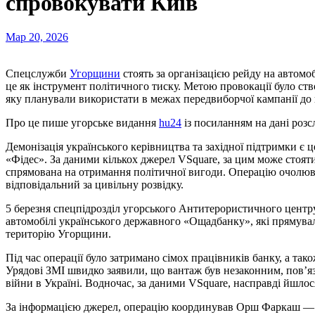
спровокувати Київ
Мар 20, 2026
Спецслужби
Угорщини
стоять за організацією рейду на автомо
це як інструмент політичного тиску. Метою провокації було ств
яку планували використати в межах передвиборчої кампанії до 
Про це пише угорське видання
hu24
із посиланням на дані розс
Демонізація українського керівництва та західної підтримки є 
«Фідес». За даними кількох джерел VSquare, за цим може стоят
спрямована на отримання політичної вигоди. Операцію очол
відповідальний за цивільну розвідку.
5 березня спецпідрозділ угорського Антитерористичного центру
автомобілі українського державного «Ощадбанку», які прямув
територію Угорщини.
Під час операції було затримано сімох працівників банку, а так
Урядові ЗМІ швидко заявили, що вантаж був незаконним, пов’я
війни в Україні. Водночас, за даними VSquare, насправді йшло
За інформацією джерел, операцію координував Орш Фаркаш — д