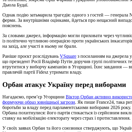
Дьюла Будаї.
Однак подію затьмарила трагедія: одного з гостей — генерала
ферми. За внутрішніми оцінками, йдеться про нещасний випадок
пояснень.
За словами джерел, інформацію могли приховати через чутливість
із політично чутливою операцією проти українських інкасаторів
на захід, але участі в ньому не брали.
Раніше проєкт розслідувань
VSquare
з посиланням на джерела у
що президент Росії Владімір Путін доручив групі політичних те
втрутитися у виборчу кампанію в Угорщині. Їхнє завдання — в
правлячій партії Fidesz утримати владу.
Орбан атакує Україну перед виборами
Нагадаємо, прем’єр Угорщини
Віктор Орбан активно використо
формуючи образ зовнішньої загрози
. Як пише France24, така ри
боротьби за владу перед парламентськими виборами 2026 року. З
Орбана похитнулися: його партія стикається із серйозним виклик
ставку на мобілізацію електорату через страх і протиставлення.
У своїх заявах Орбан та його союзники стверджують, що Україн