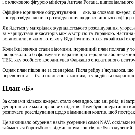
і є ключовою фігурою міністра Антала Рогана, відповідального
Офіційне юридичне обґрунтування — яке, за словами джерел,
контррозвідувального розслідування щодо колишнього офіцера
Як йдеться у матеріалах журналістського розслідування, угорсь
за маршрутами інкасаторів між Австрією та Україною. Частина
встановили, в яких готелях у Відні зупиняються українські ох
Коли їхні звички стали відомими, первинний план полягав у том
що дозволило б сформувати наратив про тероризм або незаконн
TEK, яку особисто координував Фаркаш з оперативного центру,
Однак план пішов не за сценарієм. Після рейду з’ясувалося, що
перевезення — було повністю законним, а у водіїв та охоронців н
План «Б»
За словами кількох джерел, стало очевидно, що ані рейд, ні зат
депортація не мали правових підстав. Тому було оперативно в
розпочати розслідування щодо відмивання коштів, щоб постфакт
Це викликало обурення навіть усередині самої NAV, оскільки на
займається боротьбою з відмиванням коштів, не був залучений.