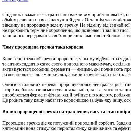
Сніданок вважається стратегічно важливим прийманням їжі, оскільки він визначає рівень енергії та стабільність
обміну речовин на весь наступний день. Останнім часом дієтол
вівсянку на пророщену зелену гречку. На відміну від звичайної
не проходить термічне оброблення, що дозволяє їй залишатися
та повного передавання своїх корисних властивостей людському
Чому пророщена гречка така корисна
Коли зерно зеленої гречки проростає, у ньому відбуваються див
та антиоксидантів сягає свого природного максимуму, оскільки 
активізуються особливі ферменти — ензими, які починають про
розщеплюються до амінокислот, а жири та вуглеводи стають ле
Однією з головних переваг пророщування є нейтралізація фітин
і горіхах, блокуючи всмоктування кальцію, заліза, магнію та ц
виробляється фермент фітаза, який руйнує цю кислоту, роблячи
Це робить таку кашу набагато кориснішою за будь-яку іншу, оскі
Вплив пророщеної гречки на травлення, вагу та стан шкіри
Пророщена гречка діє як потужний природний сорбент. Завдяки 
клітковини вона стимулює перистальтику кишківника та ефект