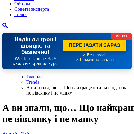
Обзоры
Советы эксперта
Trends
АКЦІЯ
Надішли гроші
швидко та
ПЕРЕКАЗАТИ ЗАРАЗ
безпечно!
✓ Без комісії
Western Union • За 5
✓ Швидко та вигідно
хвилин • Кращий курс
Главная
Trends
А ви знали, що… Що найкраще їсти на сніданок:
не вівсянку і не манку
А ви знали, що… Що найкраще
не вівсянку і не манку
Апр 26, 2026