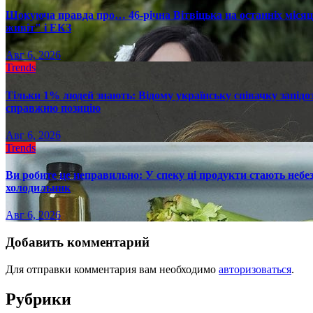
Шокуюча правда про… 46-річна Вітвіцька на останніх місяця
живіт" і ЕКЗ
Авг 6, 2026
Trends
Тільки 1% людей знають: Відому українську співачку запід
справжню позицію
Авг 6, 2026
Trends
Ви робите це неправильно: У спеку ці продукти стають небез
холодильник
Авг 6, 2026
Добавить комментарий
Для отправки комментария вам необходимо
авторизоваться
.
Рубрики