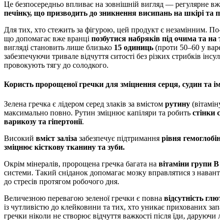
Це безпосередньо впливає на зовнішній вигляд — регулярне в
печінку, що призводить до зникнення висипань на шкірі та
Для тих, хто стежить за фігурою, цей продукт є незамінним. По
що допомагає вже вранці
позбутися набряків під очима та на 
вигляді становить лише близько
15 одиниць
(проти 50–60 у вар
забезпечуючи тривале відчуття ситості без різких стрибків інсул
провокують тягу до солодкого.
Користь пророщеної гречки для зміцнення серця, судин та і
Зелена гречка є лідером серед злаків за вмістом
рутину
(вітамін
максимально повно. Рутин зміцнює капіляри та робить
стінки 
варикозу та гіпертонії
.
Високий
вміст заліза
забезпечує підтримання
рівня гемоглобін
зміцнює кісткову тканину та зуби.
Окрім мінералів, пророщена гречка багата на
вітаміни групи B
системи. Такий сніданок допомагає мозку вправлятися з наван
до стресів протягом робочого дня.
Величезною перевагою зеленої гречки є повна
відсутність глю
із чутливістю до клейковини та тих, хто уникає прихованих за
гречки ніколи не створює відчуття важкості після їди, даруючи 