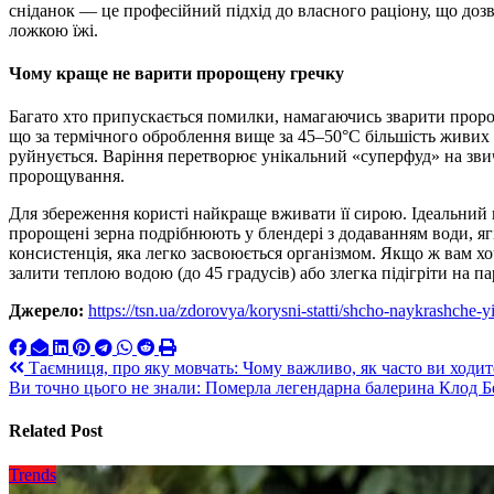
сніданок — це професійний підхід до власного раціону, що доз
ложкою їжі.
Чому краще не варити пророщену гречку
Багато хто припускається помилки, намагаючись зварити проро
що за термічного оброблення вище за 45–50°C більшість живих 
руйнується. Варіння перетворює унікальний «суперфуд» на зви
пророщування.
Для збереження користі найкраще вживати її сирою. Ідеальни
пророщені зерна подрібнюють у блендері з додаванням води, яг
консистенція, яка легко засвоюється організмом. Якщо ж вам хо
залити теплою водою (до 45 градусів) або злегка підігріти на па
Джерело:
https://tsn.ua/zdorovya/korysni-statti/shcho-naykrashche
Навигация
Таємниця, про яку мовчать: Чому важливо, як часто ви ходит
Ви точно цього не знали: Померла легендарна балерина Клод Бес
по
записям
Related Post
Trends