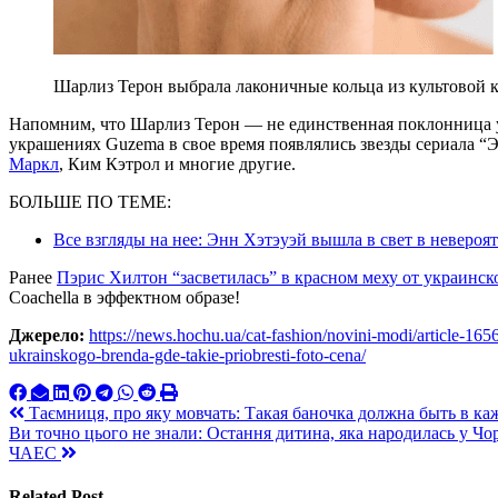
Шарлиз Терон выбрала лаконичные кольца из культовой ко
Напомним, что Шарлиз Терон — не единственная поклонница у
украшениях Guzema в свое время появлялись звезды сериала 
Маркл
, Ким Кэтрол и многие другие.
БОЛЬШЕ ПО ТЕМЕ:
Все взгляды на нее: Энн Хэтэуэй вышла в свет в неверо
Ранее
Пэрис Хилтон “засветилась” в красном меху от украинск
Coachella в эффектном образе!
Джерело:
https://news.hochu.ua/cat-fashion/novini-modi/article-1656
ukrainskogo-brenda-gde-takie-priobresti-foto-cena/
Навигация
Таємниця, про яку мовчать: Такая баночка должна быть в к
Ви точно цього не знали: Остання дитина, яка народилась у Чорн
по
ЧАЕС
записям
Related Post