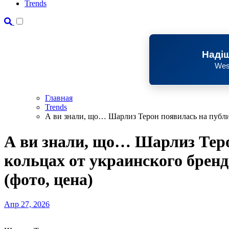
Trends
Надіш
Wes
Главная
Trends
А ви знали, що… Шарлиз Терон появилась на публике
А ви знали, що… Шарлиз Теро
кольцах от украинского бренд
(фото, цена)
Апр 27, 2026