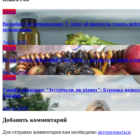
Trends
Ви робите це неправильно: У спеку ці продукти стають небез
холодильник
Авг 6, 2026
Trends
Це вас здивує: Яблучний Спас 2026 — які фрукти треба осв
Авг 6, 2026
Trends
Узнайте першими: "Зустрічали, як рідних": Бурмака назвал
України
Авг 6, 2026
Добавить комментарий
Для отправки комментария вам необходимо
авторизоваться
.