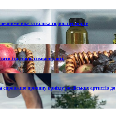
печними вже за кілька годин: перевірте
ятити і що вони символізують
а справжню причину приїзду російських артистів до