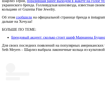
Шарлиз Терон,
поразившая ранее выходом в жакете на голое те
украинского бренда. Голливудская кинозвезда, известная свои
кольцами от Guzema Fine Jewelry.
Об этом
сообщили
на официальной странице бренда в instagra
дальше на Хочу.ua!
БОЛЬШЕ ПО ТЕМЕ:
Брендовый акцент: сколько стоит шарф Марианны Буданов
Для своих последних появлений на популярных американских то
Seth Meyers – Шарлиз выбрала лаконичные кольца из культовой 