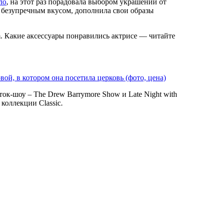
ло
, на этот раз порадовала выбором украшений от
м безупречным вкусом, дополнила свои образы
m. Какие аксессуары понравились актрисе — читайте
ой, в котором она посетила церковь (фото, цена)
к-шоу – The Drew Barrymore Show и Late Night with
коллекции Classic.