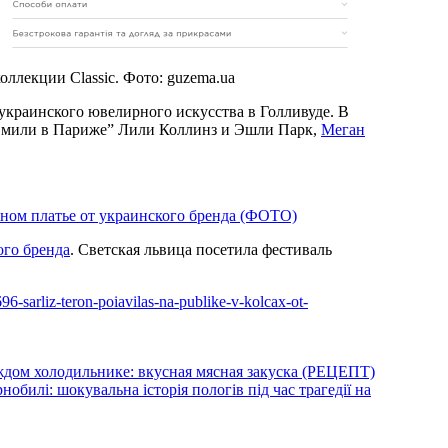
ллекции Classic. Фото: guzema.ua
краинского ювелирного искусства в Голливуде. В
“Эмили в Париже” Лили Коллинз и Эшли Парк,
Меган
ятном платье от украинского бренда (ФОТО)
ого бренда
. Светская львица посетила фестиваль
96-sarliz-teron-poiavilas-na-publike-v-kolcax-ot-
аждом холодильнике: вкусная мясная закуска (РЕЦЕПТ)
обилі: шокувальна історія пологів під час трагедії на