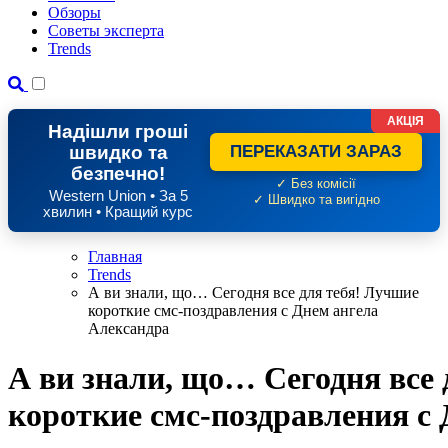
Обзоры
Советы эксперта
Trends
АКЦІЯ
Надішли гроші
швидко та
ПЕРЕКАЗАТИ ЗАРАЗ
безпечно!
✓ Без комісії
Western Union • За 5
✓ Швидко та вигідно
хвилин • Кращий курс
Главная
Trends
А ви знали, що… Сегодня все для тебя! Лучшие
короткие смс-поздравления с Днем ангела
Александра
А ви знали, що… Сегодня все 
короткие смс-поздравления с