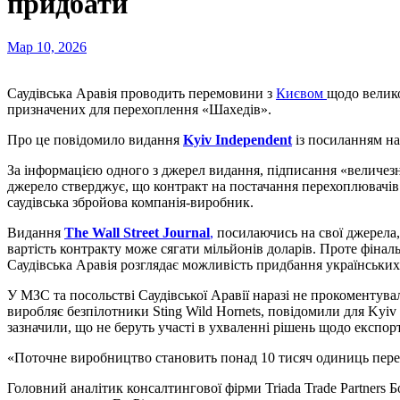
придбати
Мар 10, 2026
Саудівська Аравія проводить перемовини з
Києвом
щодо велико
призначених для перехоплення «Шахедів».
Про це повідомило видання
Kyiv Independent
із посиланням на
За інформацією одного з джерел видання, підписання «величезн
джерело стверджує, що контракт на постачання перехоплювачів
саудівська збройова компанія-виробник.
Видання
The Wall Street Journal
,
посилаючись на свої джерела,
вартість контракту може сягати мільйонів доларів. Проте фінал
Саудівська Аравія розглядає можливість придбання українських
У МЗС та посольстві Саудівської Аравії наразі не прокоментува
виробляє безпілотники Sting Wild Hornets, повідомили для Kyiv
зазначили, що не беруть участі в ухваленні рішень щодо експорт
«Поточне виробництво становить понад 10 тисяч одиниць перех
Головний аналітик консалтингової фірми Triada Trade Partners 