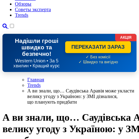
Обзоры
Советы эксперта
Trends
АКЦІЯ
Надішли гроші
швидко та
ПЕРЕКАЗАТИ ЗАРАЗ
безпечно!
✓ Без комісії
Western Union • За 5
✓ Швидко та вигідно
хвилин • Кращий курс
Главная
Trends
А ви знали, що… Саудівська Аравія може укласти
велику угоду з Україною: у ЗМІ дізналися,
що планують придбати
А ви знали, що… Саудівська 
велику угоду з Україною: у З