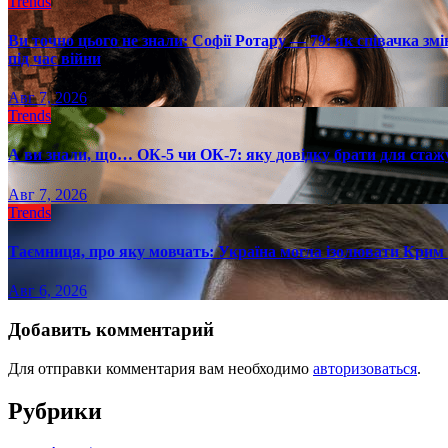
Trends
Ви точно цього не знали: Софії Ротару — 79: як співачка змі
під час війни
Авг 7, 2026
Trends
А ви знали, що… ОК-5 чи ОК-7: яку довідку брати для стаж
Авг 7, 2026
Trends
Таємниця, про яку мовчать: Україна могла ізолювати Крим 
Авг 6, 2026
Добавить комментарий
Для отправки комментария вам необходимо
авторизоваться
.
Рубрики