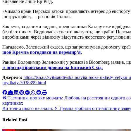
виявляє не лише Ер-Ріяд.
«Чимало країн Перської затоки проявляють інтерес до експорту 
інструкторів», — розповів Попов.
Зокрема, за даними видань, представники Катару вже відвідува
безпілотникам. Водночас експерти вказують, що країни Перськ
виробниками через відносну відсутність жорсткого регулюван
Нагадаємо, Зеленський сказав, що запропонував допомогу кра
щоб Кремль погодився на перемир’я.
Раніше Володимир Зеленський у розмові з Bloomberg заявив, щ
із протидії іранським дронам на Близький Схід.
Джерело:
https://tsn.ua/svit/saudivska-araviia-moze-uklasty-velyku
prydbaty-3038399.html
Навигация
Таємниця, про яку мовчать: Любовь на расстоянии одного со
картинках
по
Ви точно цього не знали: У Трампа зробили оптимістичну заяву
записям
Related Post