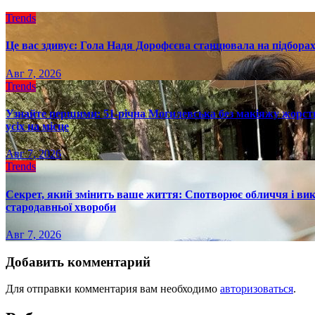
Trends
Це вас здивує: Гола Надя Дорофєєва станцювала на підборах
Авг 7, 2026
Trends
Узнайте першими: 51-річна Могилевська без макіяжу жорстк
усіх на місце
Авг 7, 2026
Trends
Секрет, який змінить ваше життя: Спотворює обличчя і вик
стародавньої хвороби
Авг 7, 2026
Добавить комментарий
Для отправки комментария вам необходимо
авторизоваться
.