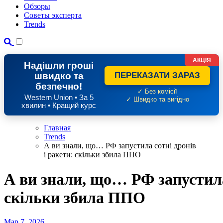
Обзоры
Советы эксперта
Trends
АКЦІЯ
Надішли гроші
швидко та
ПЕРЕКАЗАТИ ЗАРАЗ
безпечно!
✓ Без комісії
Western Union • За 5
✓ Швидко та вигідно
хвилин • Кращий курс
Главная
Trends
А ви знали, що… РФ запустила сотні дронів
і ракети: скільки збила ППО
А ви знали, що… РФ запустила 
скільки збила ППО
Мар 7, 2026