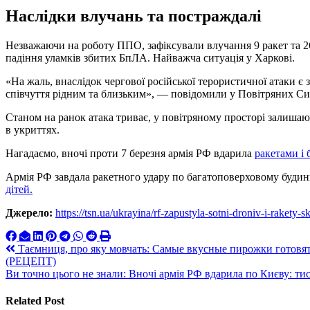
Наслідки влучань та постраждалі
Незважаючи на роботу ППО, зафіксували влучання 9 ракет та 26
падіння уламків збитих БпЛА. Найважча ситуація у Харкові.
«На жаль, внаслідок чергової російської терористичної атаки є 
співчуття рідним та близьким», — повідомили у Повітряних Си
Станом на ранок атака триває, у повітряному просторі залиша
в укриттях.
Нагадаємо, вночі проти 7 березня армія РФ вдарила
ракетами і 
Армія РФ завдала ракетного удару по багатоповерховому будин
дітей.
Джерело:
https://tsn.ua/ukrayina/rf-zapustyla-sotni-droniv-i-rakety
Навигация
Таємниця, про яку мовчать: Самые вкусные пирожки готовятся
(РЕЦЕПТ)
по
Ви точно цього не знали: Вночі армія РФ вдарила по Києву: тис
записям
Related Post