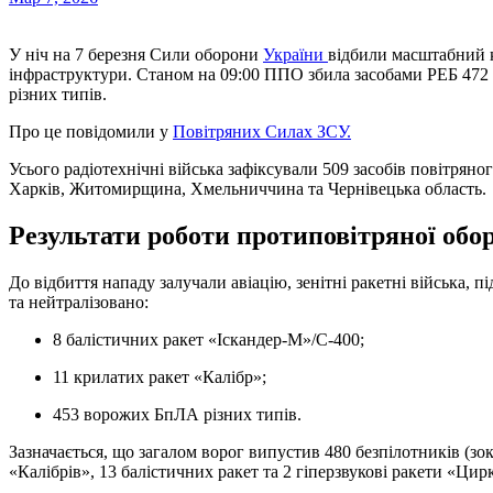
У ніч на 7 березня Сили оборони
України
відбили масштабний 
інфраструктури. Станом на 09:00 ППО збила засобами РЕБ 472 по
різних типів.
Про це повідомили у
Повітряних Силах ЗСУ.
Усього радіотехнічні війська зафіксували 509 засобів повітрян
Харків, Житомирщина, Хмельниччина та Чернівецька область.
Результати роботи протиповітряної обо
До відбиття нападу залучали авіацію, зенітні ракетні війська, 
та нейтралізовано:
8 балістичних ракет «Іскандер-М»/С-400;
11 крилатих ракет «Калібр»;
453 ворожих БпЛА різних типів.
Зазначається, що загалом ворог випустив 480 безпілотників (зо
«Калібрів», 13 балістичних ракет та 2 гіперзвукові ракети «Цир