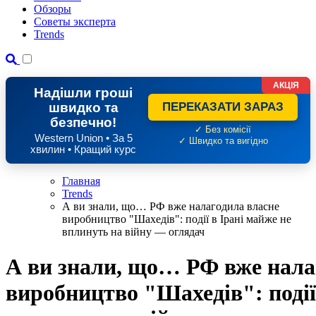
Обзоры
Советы эксперта
Trends
АКЦІЯ
Надішли гроші
швидко та
ПЕРЕКАЗАТИ ЗАРАЗ
безпечно!
✓ Без комісії
Western Union • За 5
✓ Швидко та вигідно
хвилин • Кращий курс
Главная
Trends
А ви знали, що… РФ вже налагодила власне
виробництво "Шахедів": події в Ірані майже не
вплинуть на війну — оглядач
А ви знали, що… РФ вже нала
виробництво "Шахедів": події