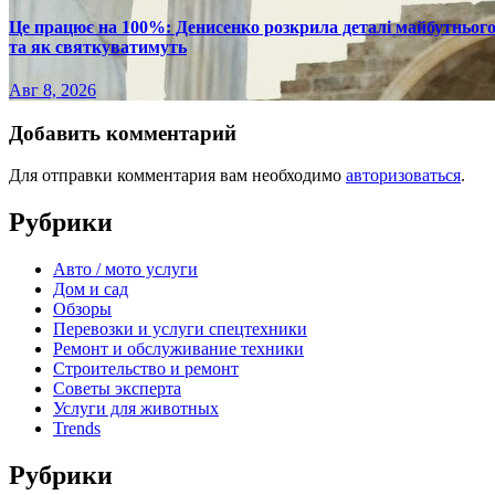
Це працює на 100%: Денисенко розкрила деталі майбутнього в
та як святкуватимуть
Авг 8, 2026
Добавить комментарий
Для отправки комментария вам необходимо
авторизоваться
.
Рубрики
Авто / мото услуги
Дом и сад
Обзоры
Перевозки и услуги спецтехники
Ремонт и обслуживание техники
Строительство и ремонт
Советы эксперта
Услуги для животных
Trends
Рубрики