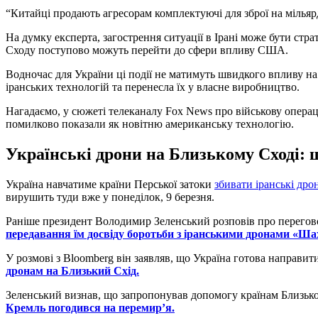
“Китайці продають агресорам комплектуючі для зброї на мілья
На думку експерта, загострення ситуації в Ірані може бути стра
Сходу поступово можуть перейти до сфери впливу США.
Водночас для України ці події не матимуть швидкого впливу на 
іранських технологій та перенесла їх у власне виробництво.
Нагадаємо, у сюжеті телеканалу Fox News про військову опер
помилково показали як новітню американську технологію.
Українські дрони на Близькому Сході: 
Україна навчатиме країни Перської затоки
збивати іранські дро
вирушить туди вже у понеділок, 9 березня.
Раніше президент Володимир Зеленський розповів про перегово
передавання їм досвіду боротьби з іранськими дронами «Ша
У розмові з Bloomberg він заявляв, що Україна готова направит
дронам на Близький Схід.
Зеленський визнав, що запропонував допомогу країнам Близьк
Кремль погодився на перемир’я.