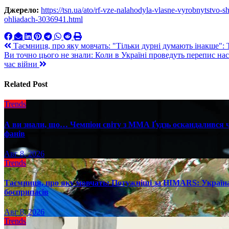
Джерело:
https://tsn.ua/ato/rf-vze-nalahodyla-vlasne-vyrobnytstvo-
ohliadach-3036941.html
Навигация
Таємниця, про яку мовчать: "Тільки дурні думають інакше": Т
Ви точно цього не знали: Коли в Україні проведуть перепис нас
по
час війни
записям
Related Post
Trends
А ви знали, що… Чемпіон світу з ММА Ґудзь оскандалився че
фанів
Авг 8, 2026
Trends
Таємниця, про яку мовчать: Потужніші за HIMARS: Україна
боєприпасів
Авг 8, 2026
Trends