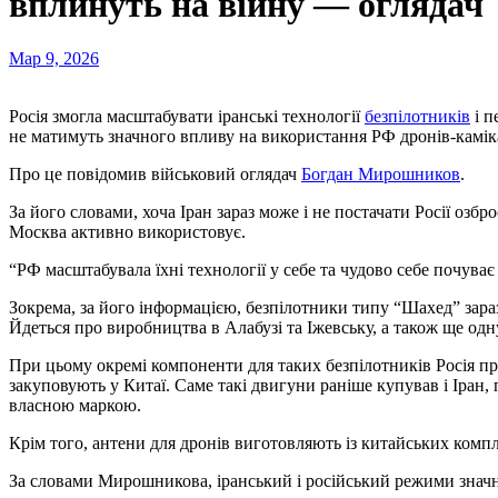
вплинуть на війну — оглядач
Мар 9, 2026
Росія змогла масштабувати іранські технології
безпілотників
і п
не матимуть значного впливу на використання РФ дронів-каміка
Про це повідомив військовий оглядач
Богдан Мирошников
.
За його словами, хоча Іран зараз може і не постачати Росії озбр
Москва активно використовує.
“РФ масштабувала їхні технології у себе та чудово себе почува
Зокрема, за його інформацією, безпілотники типу “Шахед” зара
Йдеться про виробництва в Алабузі та Іжевську, а також ще од
При цьому окремі компоненти для таких безпілотників Росія пр
закуповують у Китаї. Саме такі двигуни раніше купував і Іран,
власною маркою.
Крім того, антени для дронів виготовляють із китайських комп
За словами Мирошникова, іранський і російський режими знач