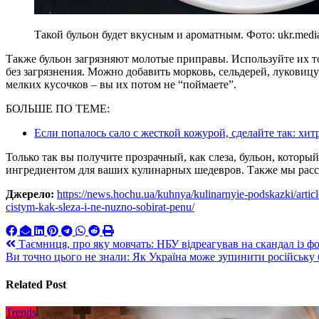
Такой бульон будет вкусным и ароматным. Фото: ukr.medi
Также бульон загрязняют молотые приправы. Используйте их то
без загрязнения. Можно добавить морковь, сельдерей, луковицу
мелких кусочков – вы их потом не “поймаете”.
БОЛЬШЕ ПО ТЕМЕ:
Если попалось сало с жесткой кожурой, сделайте так: хи
Только так вы получите прозрачный, как слеза, бульон, которы
ингредиентом для ваших кулинарных шедевров. Также мы расс
Джерело:
https://news.hochu.ua/kuhnya/kulinarnyie-podskazki/artic
cistym-kak-sleza-i-ne-nuzno-sobirat-penu/
Навигация
Таємниця, про яку мовчать: НБУ відреагував на скандал із ф
Ви точно цього не знали: Як Україна може зупинити російську
по
записям
Related Post
Trends