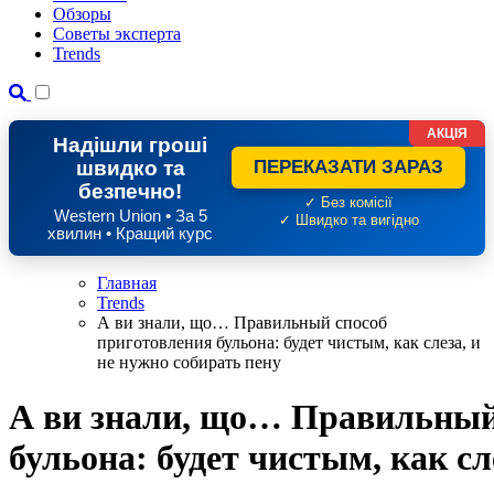
Обзоры
Советы эксперта
Trends
АКЦІЯ
Надішли гроші
швидко та
ПЕРЕКАЗАТИ ЗАРАЗ
безпечно!
✓ Без комісії
Western Union • За 5
✓ Швидко та вигідно
хвилин • Кращий курс
Главная
Trends
А ви знали, що… Правильный способ
приготовления бульона: будет чистым, как слеза, и
не нужно собирать пену
А ви знали, що… Правильный
бульона: будет чистым, как сл