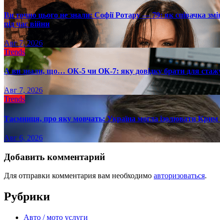
Ви точно цього не знали: Софії Ротару — 79: як співачка змі
під час війни
Авг 7, 2026
Trends
А ви знали, що… ОК-5 чи ОК-7: яку довідку брати для стаж
Авг 7, 2026
Trends
Таємниця, про яку мовчать: Україна могла ізолювати Крим 
Авг 6, 2026
Добавить комментарий
Для отправки комментария вам необходимо
авторизоваться
.
Рубрики
Авто / мото услуги