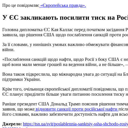
Про це повідомляє
«Європейська правда».
У ЄС закликають посилити тиск на Рос
Головна дипломатка ЄС Кая Каллас перед початком засідання Р
заявила, що рішення США щодо послаблення санкцій проти рос
За її словами, у нинішніх умовах важливо обмежувати фінансові
війни.
«Послаблення санкцій щодо нафти, щодо Росії з боку США є не
щоб вони мали менше грошей на ведення війни, а не більше», 
Вона також підкреслила, що міжнародна увага до ситуації на Бл
підтримки України.
Крім того, очільниця європейської дипломатії повідомила, що пі
ЄС планує приділити більше уваги питанню посилення тиску н
Раніше президент США Дональд Трамп пояснив рішення тимчас
заявив, що може
відновити санкції проти російської нафти
післ
його словами, важливо забезпечити доступність нафти для всьог
Джерело:
https://tsn.ua/svit/poslablennia-sanktsiy-ssha-shchodo-ros