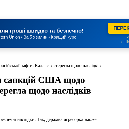
ПЕРЕК
ли гроші швидко та безпечно!
tern Union • За 5 хвилин • Кращий курс
✓
✓ Шв
ійської нафти: Каллас застерегла щодо наслідків
я санкцій США щодо
ерегла щодо наслідків