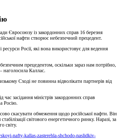
ію
ади Євросоюзу із закордонних справ 16 березня
ійської нафти створює небезпечний прецедент.
 ресурси Росії, які вона використовує для ведення
безпечним прецедентом, оскільки зараз нам потрібно,
— наголосила Каллас.
изькому Сході не повинна відволікати партнерів від
д час засідання міністрів закордонних справ
а Росію.
ово скасувати обмеження щодо російської нафти. Він
я стабілізації світового енергетичного ринку. Наразі, за
о світу.
iyskoyi-nafty-kallas-zasterehla-shchodo-naslidkiv-