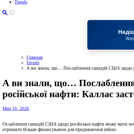
Trends
Надіш
Wes
Главная
Trends
А ви знали, що… Послаблення санкцій США щодо рос
А ви знали, що… Послабленн
російської нафти: Каллас заст
Мар 16, 2026
Ослаблення санкцій США щодо російської нафти може мати небезпечні наслідки. Так, держава-агресорка зможе
отримати більше фінансування для продовження війни.