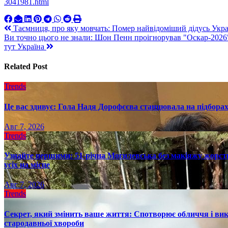
3041981.html
Навигация
Таємниця, про яку мовчать: Помер найвідоміший дідусь Украї
Ви точно цього не знали: Шон Пенн проігнорував "Оскар-2026" 
по
тут Україна
записям
Related Post
Trends
Це вас здивує: Гола Надя Дорофєєва станцювала на підборах
Авг 7, 2026
Trends
Узнайте першими: 51-річна Могилевська без макіяжу жорстк
усіх на місце
Авг 7, 2026
Trends
Секрет, який змінить ваше життя: Спотворює обличчя і вик
стародавньої хвороби