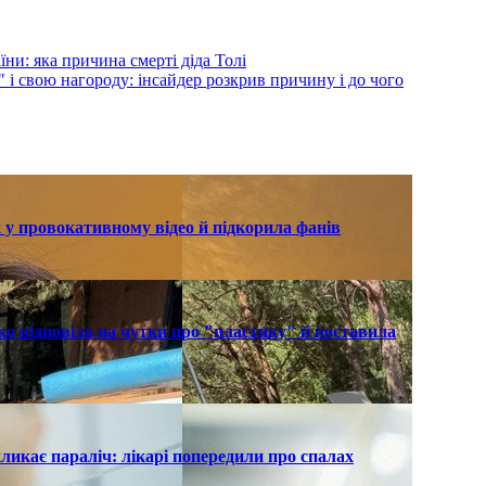
ни: яка причина смерті діда Толі
і свою нагороду: інсайдер розкрив причину і до чого
 у провокативному відео й підкорила фанів
о відповіла на чутки про "пластику" й поставила
ликає параліч: лікарі попередили про спалах