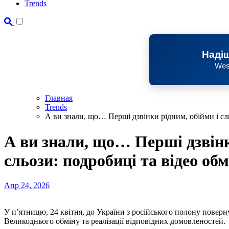
Trends
Надіш
Wes
Главная
Trends
А ви знали, що… Перші дзвінки рідним, обійми і сл
А ви знали, що… Перші дзвінк
сльози: подробиці та відео об
Апр 24, 2026
У п’ятницю, 24 квітня, до України з російського полону повернулися 193 українські воїни у межах продовження
Великоднього обміну та реалізації відповідних домовленостей.