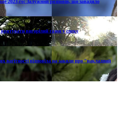
ще 2023-го: Залужний розповів, що завадило
к врятувати вигорілий газон у спеку
х вагітності відповіла на закиди про "накладний