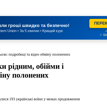
ПЕРЕК
ли гроші швидко та безпечно!
tern Union • За 5 хвилин • Кращий курс
✓
✓ Шв
ьози: подробиці та відео обміну полонених
и рідним, обійми і
міну полонених