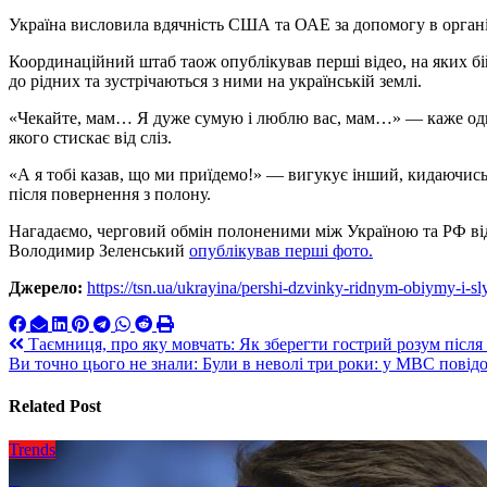
Україна висловила вдячність США та ОАЕ за допомогу в організ
Координаційний штаб таож опублікував перші відео, на яких бі
до рідних та зустрічаються з ними на українській землі.
«Чекайте, мам… Я дуже сумую і люблю вас, мам…» — каже один 
якого стискає від сліз.
«А я тобі казав, що ми приїдемо!» — вигукує інший, кидаючись
після повернення з полону.
Нагадаємо, черговий обмін полоненими між Україною та РФ відб
Володимир Зеленський
опублікував перші фото.
Джерело:
https://tsn.ua/ukrayina/pershi-dzvinky-ridnym-obiymy-i-
Навигация
Таємниця, про яку мовчать: Як зберегти гострий розум після 
Ви точно цього не знали: Були в неволі три роки: у МВС пові
по
записям
Related Post
Trends