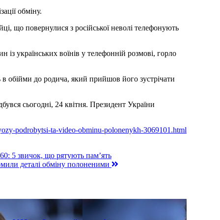
ації обміну.
йці, що повернулися з російської неволі телефонують
із українських воїнів у телефонній розмові, горло
 в обійми до родича, який прийшов його зустрічати
увся сьогодні, 24 квітня. Президент України
slyozy-podrobytsi-ta-video-obminu-polonenykh-3069101.html
60: 5 звичок, що рятують пам’ять
домили деталі обміну полоненими