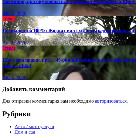
Таємниця, про яку мовчать: Україна могла ізолювати Крим 
Авг 6, 2026
Trends
Це працює на 100%: Жодних вил і хімії: експерт розповів, я
Авг 6, 2026
Trends
Шокуюча правда про… 46-річна Вітвіцька на останніх місяця
живіт" і ЕКЗ
Авг 6, 2026
Добавить комментарий
Для отправки комментария вам необходимо
авторизоваться
.
Рубрики
Авто / мото услуги
Дом и сад