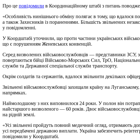
Про це
повідомили
в Координаційному штабі з питань поводже
«Особливість нинішнього обміну полягає в тому, що вдалося по
а також Захисників із пораненнями. Більшість звільнених незак
у повідомленні.
У Коордштабі уточнили, що проти частини українських військо
що є порушенням Женевських конвенцій.
Серед визволених військовослужбовців — представники ЗСУ, зо
повертаються бійці Військово-Морських Сил, ТрО, Національної
служби та Державної спеціальної служби транспорту.
Окрім солдатів та сержантів, вдалося звільнити декількох офіцер
Звільнені військовослужбовці захищали країну на Луганському,
напрямках.
Наймолодшому з них виповнилося 24 роки. У полон він потрап
найстаршого визволеного — 60 років. Двоє військовослужбовці
на рідній землі.
«Усі звільнені пройдуть повний медичний огляд, отримають допом
усі передбачені державою виплати. Україна забезпечить реінтегр
повідомили у Коордштабі.