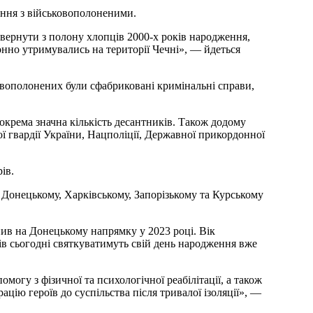
ння з військовополоненими.
вернути з полону хлопців 2000-х років народження,
онно утримувались на території Чечні», — йдеться
вополонених були сфабриковані кримінальні справи,
крема значна кількість десантників. Також додому
 гвардії України, Нацполіції, Державної прикордонної
ів.
 Донецькому, Харківському, Запорізькому та Курському
ив на Донецькому напрямку у 2023 році. Вік
в сьогодні святкуватимуть свій день народження вже
огу з фізичної та психологічної реабілітації, а також
ацію героїв до суспільства після тривалої ізоляції», —