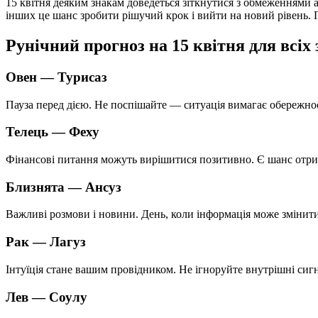
15 квітня деяким знакам доведеться зіткнутися з обмеженнями або затримками, які не можна обійти. Водночас для
інших це шанс зробити рішучий крок і вийти на новий рівень. Г
Рунічний прогноз на 15 квітня для всіх 
Овен —
Турисаз
Пауза перед дією. Не поспішайте — ситуація вимагає обережно
Телець —
Феху
Фінансові питання можуть вирішитися позитивно. Є шанс отрим
Близнята —
Ансуз
Важливі розмови і новини. День, коли інформація може змінити
Рак —
Лагуз
Інтуїція стане вашим провідником. Не ігноруйте внутрішні с
Лев —
Соулу