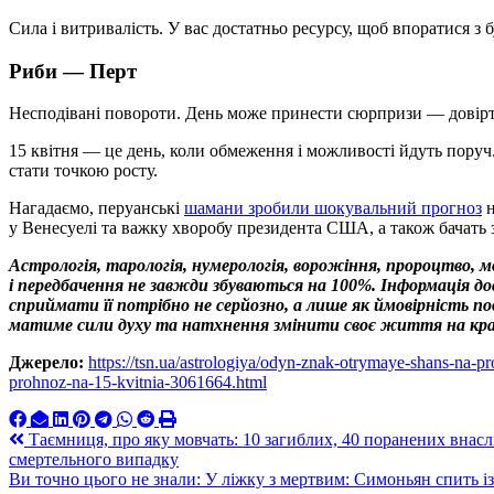
Сила і витривалість. У вас достатньо ресурсу, щоб впоратися з
Риби —
Перт
Несподівані повороти. День може принести сюрпризи — довірт
15 квітня — це день, коли обмеження і можливості йдуть поруч.
стати точкою росту.
Нагадаємо, перуанські
шамани зробили шокувальний прогноз
н
у Венесуелі та важку хворобу президента США, а також бачать з
Астрологія, тарологія, нумерологія, ворожіння, пророцтво, 
і передбачення не завжди збуваються на 100%. Інформація 
сприймати її потрібно не серйозно, а лише як ймовірність 
матиме сили духу та натхнення змінити своє життя на кр
Джерело:
https://tsn.ua/astrologiya/odyn-znak-otrymaye-shans-na-
prohnoz-na-15-kvitnia-3061664.html
Навигация
Таємниця, про яку мовчать: 10 загиблих, 40 поранених внасл
смертельного випадку
по
Ви точно цього не знали: У ліжку з мертвим: Симоньян спить і