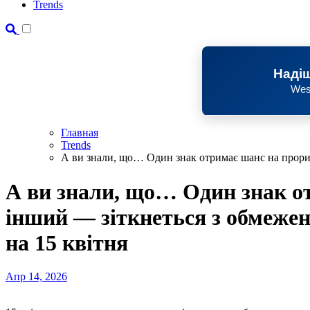
Trends
Надіш
Wes
Главная
Trends
А ви знали, що… Один знак отримає шанс на прорив
А ви знали, що… Один знак о
інший — зіткнеться з обмеже
на 15 квітня
Апр 14, 2026