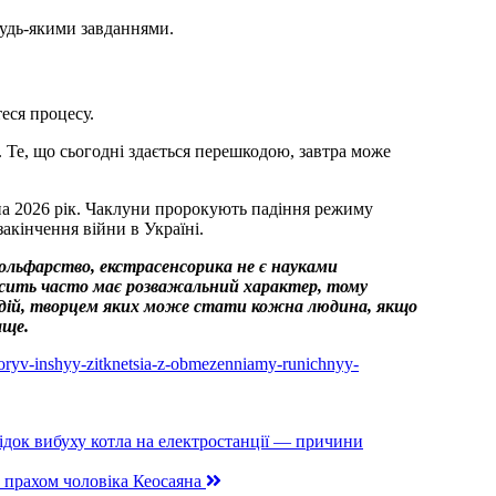
 будь-якими завданнями.
еся процесу.
 Те, що сьогодні здається перешкодою, завтра може
а 2026 рік. Чаклуни пророкують падіння режиму
акінчення війни в Україні.
мольфарство, екстрасенсорика не є науками
досить часто має розважальний характер, тому
подій, творцем яких може стати кожна людина, якщо
аще.
proryv-inshyy-zitknetsia-z-obmezenniamy-runichnyy-
ідок вибуху котла на електростанції — причини
з прахом чоловіка Кеосаяна