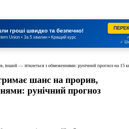
ПЕРЕК
ли гроші швидко та безпечно!
tern Union • За 5 хвилин • Кращий курс
✓
✓ Шв
, інший — зіткнеться з обмеженнями: рунічний прогноз на 15 к
тримає шанс на прорив,
ннями: рунічний прогноз