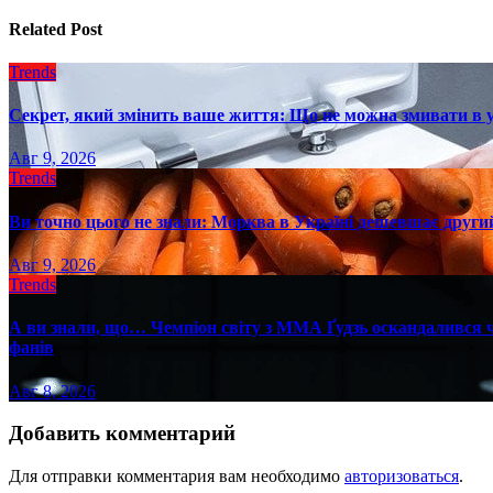
записям
Related Post
Trends
Секрет, який змінить ваше життя: Що не можна змивати в 
Авг 9, 2026
Trends
Ви точно цього не знали: Морква в Україні дешевшає другий
Авг 9, 2026
Trends
А ви знали, що… Чемпіон світу з ММА Ґудзь оскандалився че
фанів
Авг 8, 2026
Добавить комментарий
Для отправки комментария вам необходимо
авторизоваться
.