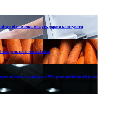
унітаз: ці помилки можуть дорого коштувати
 тиждень поспіль: які ціни
рез зв’язки з культурою РФ: реакція бійця обурила