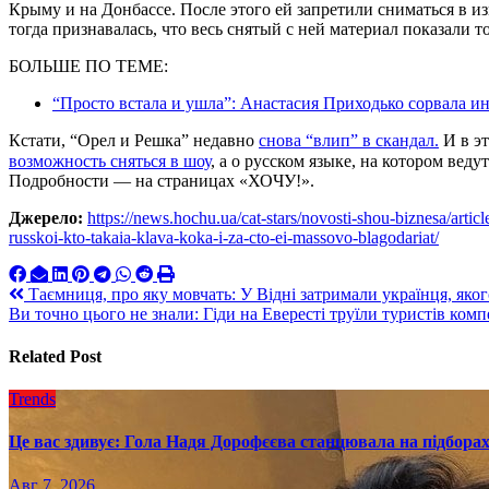
Крыму и на Донбассе. После этого ей запретили сниматься в и
тогда признавалась, что весь снятый с ней материал показали т
БОЛЬШЕ ПО ТЕМЕ:
“Просто встала и ушла”: Анастасия Приходько сорвала и
Кстати, “Орел и Решка” недавно
снова “влип” в скандал.
И в эт
возможность сняться в шоу
, а о русском языке, на котором вед
Подробности — на страницах «ХОЧУ!».
Джерело:
https://news.hochu.ua/cat-stars/novosti-shou-biznesa/arti
russkoi-kto-takaia-klava-koka-i-za-cto-ei-massovo-blagodariat/
Навигация
Таємниця, про яку мовчать: У Відні затримали українця, яког
Ви точно цього не знали: Гіди на Евересті труїли туристів комп
по
записям
Related Post
Trends
Це вас здивує: Гола Надя Дорофєєва станцювала на підборах
Авг 7, 2026