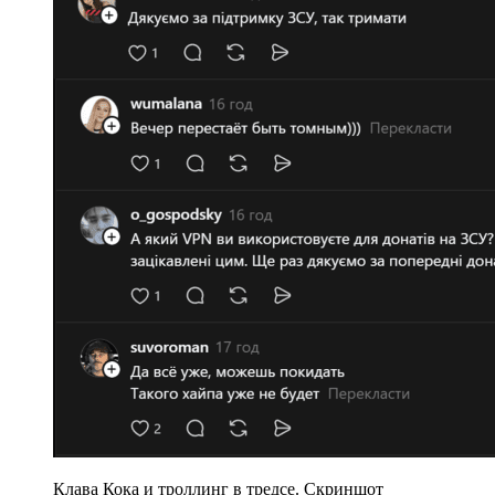
Клава Кока и троллинг в тредсе. Скриншот