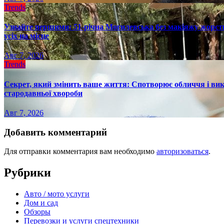
Trends
Узнайте першими: 51-річна Могилевська без макіяжу жорстк
усіх на місце
Авг 7, 2026
Trends
Секрет, який змінить ваше життя: Спотворює обличчя і вик
стародавньої хвороби
Авг 7, 2026
Добавить комментарий
Для отправки комментария вам необходимо
авторизоваться
.
Рубрики
Авто / мото услуги
Дом и сад
Обзоры
Перевозки и услуги спецтехники