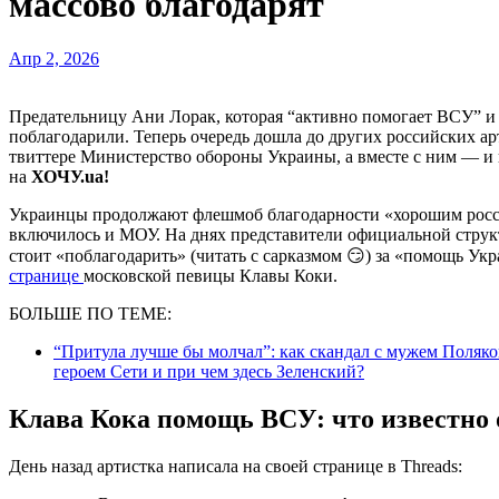
массово благодарят
Апр 2, 2026
Предательницу Ани Лорак, которая “активно помогает ВСУ” 
поблагодарили. Теперь очередь дошла до других российских арт
твиттере Министерство обороны Украины, а вместе с ним — и 
на
ХОЧУ.ua!
Украинцы продолжают флешмоб благодарности «хорошим россия
включилось и МОУ. На днях представители официальной струк
стоит «поблагодарить» (читать с сарказмом 😏) за «помощь Ук
странице
московской певицы Клавы Коки.
БОЛЬШЕ ПО ТЕМЕ:
“Притула лучше бы молчал”: как скандал с мужем Поляк
героем Сети и при чем здесь Зеленский?
Клава Кока помощь ВСУ: что известно 
День назад артистка написала на своей странице в Threads: