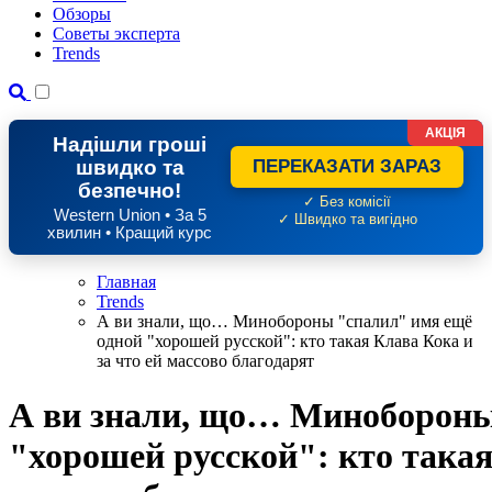
Обзоры
Советы эксперта
Trends
АКЦІЯ
Надішли гроші
швидко та
ПЕРЕКАЗАТИ ЗАРАЗ
безпечно!
✓ Без комісії
Western Union • За 5
✓ Швидко та вигідно
хвилин • Кращий курс
Главная
Trends
А ви знали, що… Минобороны "спалил" имя ещё
одной "хорошей русской": кто такая Клава Кока и
за что ей массово благодарят
А ви знали, що… Минобороны
"хорошей русской": кто такая