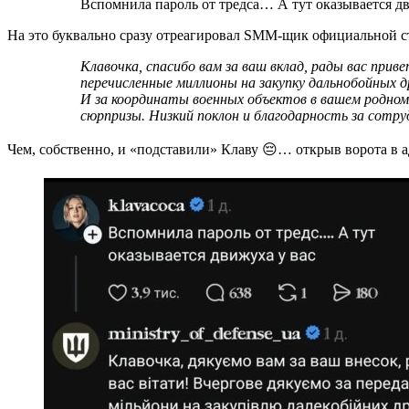
Вспомнила пароль от тредса… А тут оказывается дв
На это буквально сразу отреагировал SMM-щик официальной
Клавочка, спасибо вам за ваш вклад, рады вас приветствовать! Еще раз благодарим за
перечисленные миллионы на закупку дальнобойных д
И за координаты военных объектов в вашем родн
сюрпризы. Низкий поклон и благодарность за сотру
Чем, собственно, и «подставили» Клаву 😔… открыв ворота в а