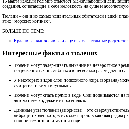
15 марта каждый год мир отмечает Международный день защиты детенышей тюленей. Тюлени – это невероятные
создания, сочетающие в себе неловкость на суше и абсолютную
Тюлени – одни из самых удивительных обитателей нашей план
этих “морских котиках”.
БОЛЬШЕ ПО ТЕМЕ:
Красивые, выносливые и еще и замечательные родители: 
Интересные факты о тюленях
Тюлени могут задерживать дыхание на невероятное время. Чтобы экономить кислород, их сердце во время
погружения начинает биться в несколько раз медленнее.
У некоторых видов слой подкожного жира (ворвана) может достигать 10-15 см толщиной. Поэтому они
смотрятся такими круглыми.
Тюлени могут спать прямо в воде. Они поднимаются на поверхность, чтобы вдохнуть воздух, делают это
автоматически, даже не просыпаясь.
Длинные усы тюленей (вибриссы) – это сверхчувствительные сенсоры. С их помощью животные ощущают
вибрации воды, которые создает проплывающая рядом рыб
полной темноте или мутной воде.