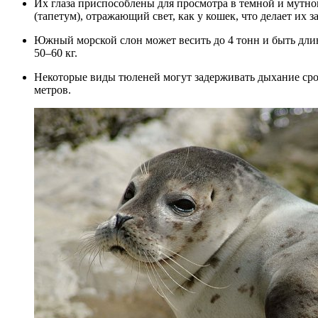
Их глаза приспособлены для просмотра в темной и мутной воде. Тюлени имеют специальный слой за сетчаткой
(тапетум), отражающий свет, как у кошек, что делает их
Южный морской слон может весить до 4 тонн и быть длиной до 6 метров, а кольчатая нерпа весит всего около
50–60 кг.
Некоторые виды тюленей могут задерживать дыхание сроком до 2 часов и погружаться на глубину более 1500
метров.