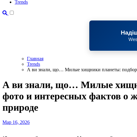
Trends
Надіш
Wes
Главная
Trends
А ви знали, що… Милые хищники планеты: подборк
А ви знали, що… Милые хищн
фото и интересных фактов о 
природе
Мар 16, 2026