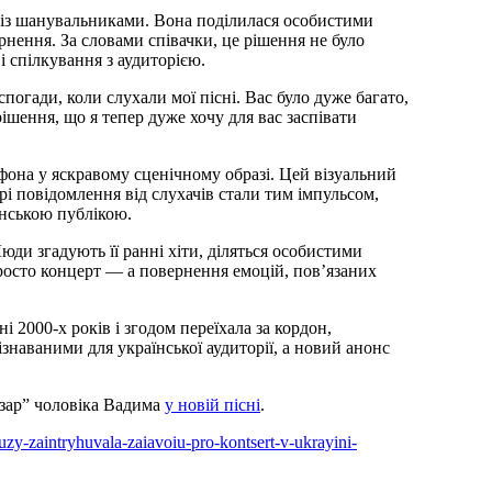
к із шанувальниками. Вона поділилася особистими
рнення. За словами співачки, це рішення не було
 спілкування з аудиторією.
 спогади, коли слухали мої пісні. Вас було дуже багато,
рішення, що я тепер дуже хочу для вас заспівати
фона у яскравому сценічному образі. Цей візуальний
ирі повідомлення від слухачів стали тим імпульсом,
їнською публікою.
ди згадують її ранні хіти, діляться особистими
просто концерт — а повернення емоцій, пов’язаних
 2000-х років і згодом переїхала за кордон,
ізнаваними для української аудиторії, а новий анонс
зар” чоловіка Вадима
у новій пісні
.
auzy-zaintryhuvala-zaiavoiu-pro-kontsert-v-ukrayini-