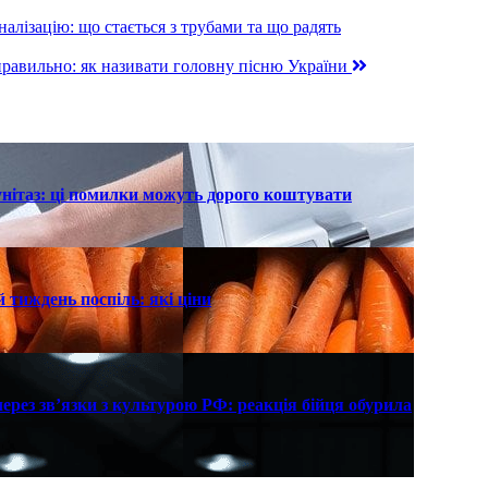
алізацію: що стається з трубами та що радять
еправильно: як називати головну пісню України
унітаз: ці помилки можуть дорого коштувати
 тиждень поспіль: які ціни
рез зв’язки з культурою РФ: реакція бійця обурила