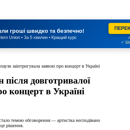
ПЕРЕК
ли гроші швидко та безпечно!
tern Union • За 5 хвилин • Кращий курс
✓
✓ Шв
аузи заінтригувала заявою про концерт в Україні
 після довготривалої
ро концерт в Україні
 стало темою обговорення — артистка несподівано
 це рішення.