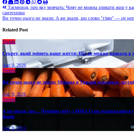
Навигация
Таємниця, про яку мовчать: Чому не можна зливати жир у кан
сантехніки
по
Ви точно цього не знали: А ви знали, що слово "гімн" — це н
записям
Related Post
Trends
Секрет, який змінить ваше життя: Що не можна змивати в 
Авг 9, 2026
Trends
Ви точно цього не знали: Морква в Україні дешевшає другий
Авг 9, 2026
Trends
А ви знали, що… Чемпіон світу з ММА Ґудзь оскандалився че
фанів
Авг 8, 2026