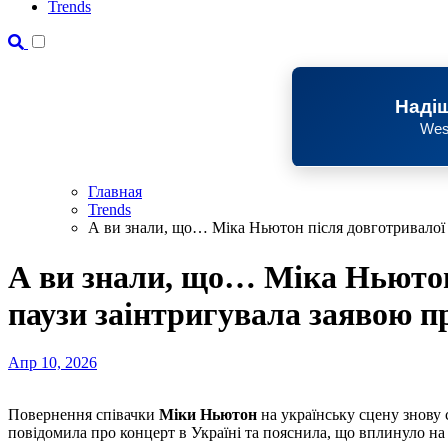
Trends
Надіш
Wes
Главная
Trends
А ви знали, що… Міка Ньютон після довготривалої п
А ви знали, що… Міка Ньютон
паузи заінтригувала заявою п
Апр 10, 2026
Повернення співачки
Міки Ньютон
на українську сцену знову
повідомила про концерт в Україні та пояснила, що вплинуло на