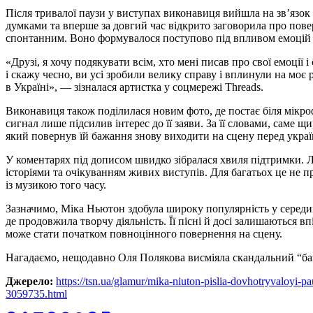
Після тривалої паузи у виступах виконавиця вийшла на зв’язо
думками та вперше за довгий час відкрито заговорила про пове
спонтанним. Воно формувалося поступово під впливом емоцій і
«Друзі, я хочу подякувати всім, хто мені писав про свої емоції і
і скажу чесно, ви усі зробили велику справу і вплинули на моє 
в Україні», — зізналася артистка у соцмережі Threads.
Виконавиця також поділилася новим фото, де постає біля мікро
сигнал лише підсилив інтерес до її заяви. За її словами, саме щ
який повернув їй бажання знову виходити на сцену перед укра
У коментарях під дописом швидко зібралася хвиля підтримки. Лю
історіями та очікуванням живих виступів. Для багатьох це не 
із музикою того часу.
Зазначимо, Міка Ньютон здобула широку популярність у середині
де продовжила творчу діяльність. Її пісні й досі залишаються вп
може стати початком повноцінного повернення на сцену.
Нагадаємо, нещодавно Оля Полякова висміяла скандальний “ба
Джерело:
https://tsn.ua/glamur/mika-niuton-pislia-dovhotryvaloyi-p
3059735.html