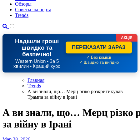
Обзоры
Советы эксперта
Trends
АКЦІЯ
Надішли гроші
швидко та
ПЕРЕКАЗАТИ ЗАРАЗ
безпечно!
✓ Без комісії
Western Union • За 5
✓ Швидко та вигідно
хвилин • Кращий курс
Главная
Trends
А ви знали, що… Мерц різко розкритикував
Трампа за війну в Ірані
А ви знали, що… Мерц різко 
за війну в Ірані
Мар 28, 2026