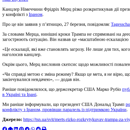
Канцлер Німеччини Фрідріх Мерц різко розкритикував дії президента Сполучених Штатів Дональда Трампа
у конфлікті з
Іраном
.
Про це він заявив у п’ятницю, 27 березня, повідомляє
Tagesscha
За словами Мерца, нинішні кроки Трампа не спрямовані на дее
загострюють ситуацію. Він назвав це «масштабною ескалацією 
«Це ескалації, які вже становлять загрозу. Не лише для тих, ког
наголосив канцлер.
Окрім цього, Мерц висловив скепсис щодо можливості повален
«Чи справді метою є зміна режиму? Якщо це мета, я не вірю, що
закінчувалися невдачею», — додав він.
Раніше повідомлялося, що держсекретар США Марко Рубіо
пуб
в Україні та Ірані
.
Ми раніше інформували, що президент США Дональд Трамп
р
конфлікту з Іраном, провівши паралель із підтримкою України
.
Джерело:
https://tsn.ua/svit/merts-rizko-rozkrytykuvav-trampa-za-v