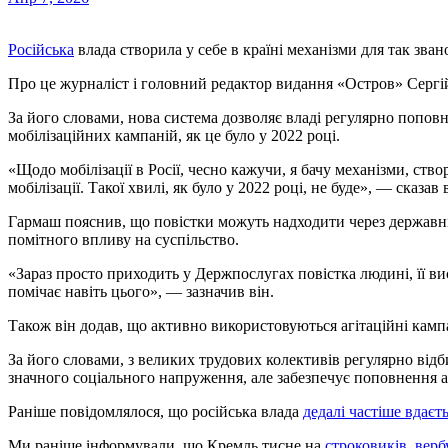
Російська
влада створила у себе в країні механізми для так звано
Про це журналіст і головний редактор видання «Остров» Сергі
За його словами, нова система дозволяє владі регулярно поповн
мобілізаційних кампаній, як це було у 2022 році.
«Щодо мобілізації в Росії, чесно кажучи, я бачу механізми, ств
мобілізації. Такої хвилі, як було у 2022 році, не буде», — сказав 
Гармаш пояснив, що повістки можуть надходити через державні 
помітного впливу на суспільство.
«Зараз просто приходить у Держпослугах повістка людині, її вис
помічає навіть цього», — зазначив він.
Також він додав, що активно використовуються агітаційні камп
За його словами, з великих трудових колективів регулярно від
значного соціального напруження, але забезпечує поповнення а
Раніше повідомлялося, що російська влада
дедалі частіше вдаєт
Ми раніше інформували, що Кремль тисне на
строковиків, верб