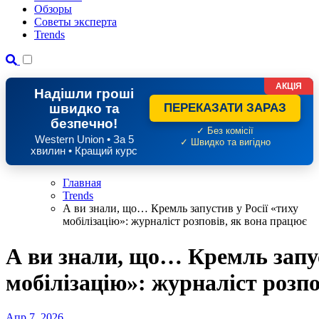
Обзоры
Советы эксперта
Trends
АКЦІЯ
Надішли гроші
швидко та
ПЕРЕКАЗАТИ ЗАРАЗ
безпечно!
✓ Без комісії
Western Union • За 5
✓ Швидко та вигідно
хвилин • Кращий курс
Главная
Trends
А ви знали, що… Кремль запустив у Росії «тиху
мобілізацію»: журналіст розповів, як вона працює
А ви знали, що… Кремль запус
мобілізацію»: журналіст розпо
Апр 7, 2026