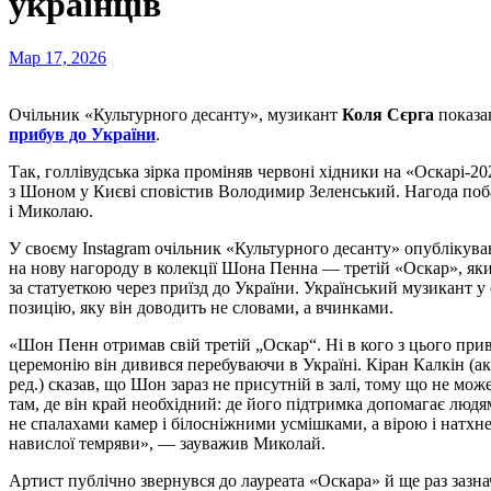
українців
Мар 17, 2026
Очільник «Культурного десанту», музикант
Коля Сєрга
показав
прибув до України
.
Так, голлівудська зірка проміняв червоні хідники на «Оскарі-20
з Шоном у Києві сповістив Володимир Зеленський. Нагода поб
і Миколаю.
У своєму Instagram очільник «Культурного десанту» опублікував
на нову нагороду в колекції Шона Пенна — третій «Оскар», який
за статуеткою через приїзд до України. Український музикант у
позицію, яку він доводить не словами, а вчинками.
«Шон Пенн отримав свій третій „Оскар“. Ні в кого з цього приво
церемонію він дивився перебуваючи в Україні. Кіран Калкін (
ред.) сказав, що Шон зараз не присутній в залі, тому що не може,
там, де він край необхідний: де його підтримка допомагає людя
не спалахами камер і білосніжними усмішками, а вірою і натхне
навислої темряви», — зауважив Миколай.
Артист публічно звернувся до лауреата «Оскара» й ще раз зазна