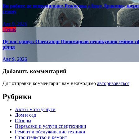
Ви робите це неправильно: Режисрка «Дому Дракона» зверн
сезону
Авг 9, 2026
Trends
Це вас здивує: Олександр Пономарьов неочікувано змінив сф
річчя
Авг 9, 2026
Добавить комментарий
Для отправки комментария вам необходимо
авторизоваться
.
Рубрики
Авто / мото услуги
Дом и сад
Обзоры
Перевозки и услуги спецтехники
Ремонт и обслуживание техники
Строительство и ремонт