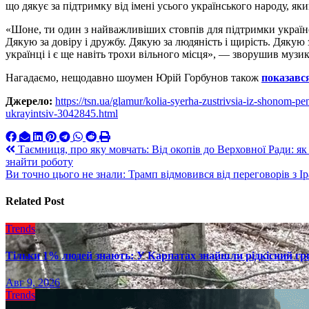
що дякує за підтримку від імені усього українського народу, яки
«Шоне, ти один з найважливіших стовпів для підтримки українськ
Дякую за довіру і дружбу. Дякую за людяність і щирість. Дякую 
українці і є ще навіть трохи вільного місця», — зворушив музик
Нагадаємо, нещодавно шоумен Юрій Горбунов також
показавс
Джерело:
https://tsn.ua/glamur/kolia-syerha-zustrivsia-iz-shonom-
ukrayintsiv-3042845.html
Навигация
Таємниця, про яку мовчать: Від окопів до Верховної Ради: як
знайти роботу
по
Ви точно цього не знали: Трамп відмовився від переговорів з 
записям
Related Post
Trends
Тільки 1% людей знають: У Карпатах знайшли рідкісний гри
Авг 9, 2026
Trends