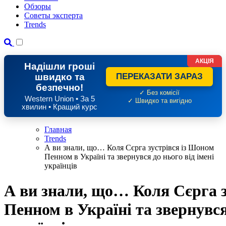
Обзоры
Советы эксперта
Trends
АКЦІЯ
Надішли гроші
швидко та
ПЕРЕКАЗАТИ ЗАРАЗ
безпечно!
✓ Без комісії
Western Union • За 5
✓ Швидко та вигідно
хвилин • Кращий курс
Главная
Trends
А ви знали, що… Коля Сєрга зустрівся із Шоном
Пенном в Україні та звернувся до нього від імені
українців
А ви знали, що… Коля Сєрга з
Пенном в Україні та звернувся 