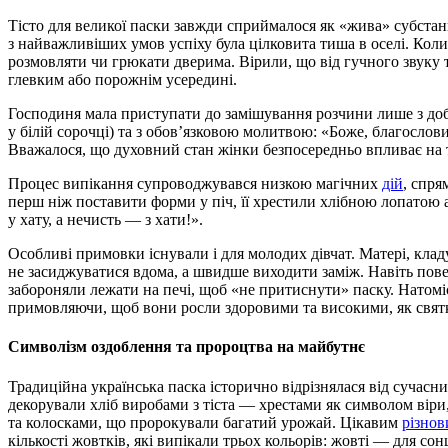
Тісто для великої паски завжди сприймалося як «жива» субстан
з найважливіших умов успіху була цілковита тиша в оселі. Коли
розмовляти чи грюкати дверима. Вірили, що від гучного звуку т
глевким або порожнім усередині.
Господиня мала приступати до замішування розчини лише з до
у білій сорочці) та з обов’язковою молитвою: «Боже, благослов
Вважалося, що духовний стан жінки безпосередньо впливає на те
Процес випікання супроводжувався низкою магічних
дій
, спря
перш ніж поставити форми у піч, її хрестили хлібною лопатою
у хату, а нечисть — з хати!».
Особливі примовки існували і для молодих дівчат. Матері, клад
не засиджуватися вдома, а швидше виходити заміж. Навіть повед
забороняли лежати на печі, щоб «не притиснути» паску. Натомі
примовляючи, щоб вони росли здоровими та високими, як святк
Символізм оздоблення та пророцтва на майбутнє
Традиційна українська паска історично відрізнялася від сучас
декорували хліб виробами з тіста — хрестами як символом віри
та колосками, що пророкували багатий урожай. Цікавим
різно
кількості жовтків, які випікали трьох кольорів: жовті — для сон