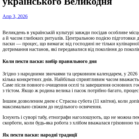
українського Великодня
Апр 3, 2026
Великдень в українській культурі завжди посідав особливе місце, будучи не лише головним християнським святом,
а й часом глибоких ритуалів. Центральною подією підготовки 
паски — процес, що вимагає від господині не тільки кулінарної
дотримання настанов, які передавалися від покоління до поколі
Коли пекти паски: вибір правильного дня
Згідно з народними звичаями та церковним календарем, у 2026 
кілька конкретних днів. Найбільш сприятливим часом вважаєтьс
Саме після повного очищення оселі та завершення основних го
з тістом. Якщо ж родина велика і пасок потрібно багато, процес
Іншим дозволеним днем є Страсна субота (11 квітня), коли допі
максимально свіжим до недільного освячення.
Існують і суворі табу, етнографи наголошують, що не можна п
скорботи, коли будь-яка робота з хлібом вважалася гріховною та
Як пекти паски: народні традиції