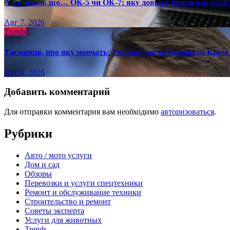
А ви знали, що… ОК-5 чи ОК-7: яку довідку брати для стаж
Авг 7, 2026
Trends
Таємниця, про яку мовчать: Україна могла ізолювати Крим 
Авг 6, 2026
Добавить комментарий
Для отправки комментария вам необходимо
авторизоваться
.
Рубрики
Авто / мото услуги
Дом и сад
Обзоры
Перевозки и услуги спецтехники
Ремонт и обслуживание техники
Строительство и ремонт
Советы эксперта
Услуги для животных
Trends