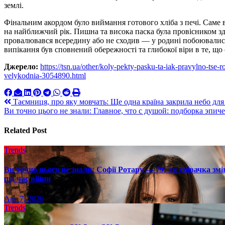
землі.
Фінальним акордом було виймання готового хліба з печі. Саме 
на найближчий рік. Пишна та висока паска була провісником здо
провалювався всередину або не сходив — у родині побоювалися
випікання був сповнений обережності та глибокої віри в те, що
Джерело:
https://tsn.ua/other/koly-pekty-pasku-ta-iak-pravylno-tse-
velykodnia-3054890.html
Навигация
Таємниця, про яку мовчать: Ще одна країна закрила небо дл
Ви точно цього не знали: Главное, что с душой: подборка эпи
по
записям
Related Post
Trends
Ви точно цього не знали: Софії Ротару — 79: як співачка змі
під час війни
Авг 7, 2026
Trends