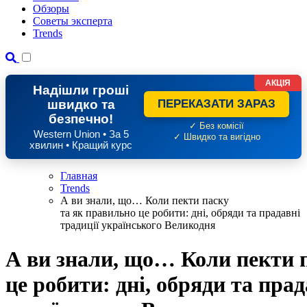
Обзоры
Советы эксперта
Trends
АКЦІЯ
Надішли гроші
швидко та
ПЕРЕКАЗАТИ ЗАРАЗ
безпечно!
✓ Без комісії
Western Union • За 5
✓ Швидко та вигідно
хвилин • Кращий курс
Главная
Trends
А ви знали, що… Коли пекти паску
та як правильно це робити: дні, обряди та прадавні
традиції українського Великодня
А ви знали, що… Коли пекти 
це робити: дні, обряди та прад