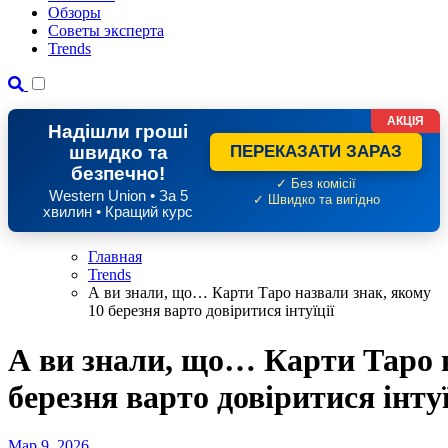
Обзоры
Советы эксперта
Trends
АКЦІЯ
Надішли гроші
швидко та
ПЕРЕКАЗАТИ ЗАРАЗ
безпечно!
✓ Без комісії
Western Union • За 5
✓ Швидко та вигідно
хвилин • Кращий курс
Главная
Trends
А ви знали, що… Карти Таро назвали знак, якому
10 березня варто довіритися інтуїції
А ви знали, що… Карти Таро н
березня варто довіритися інтуї
Мар 9, 2026