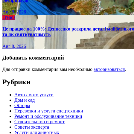
боєприпасів
Авг 8, 2026
Trends
Це працює на 100%: Денисенко розкрила деталі майбутнього в
та як святкуватимуть
Авг 8, 2026
Добавить комментарий
Для отправки комментария вам необходимо
авторизоваться
.
Рубрики
Авто / мото услуги
Дом и сад
Обзоры
Перевозки и услуги спецтехники
Ремонт и обслуживание техники
Строительство и ремонт
Советы эксперта
Услуги для животных