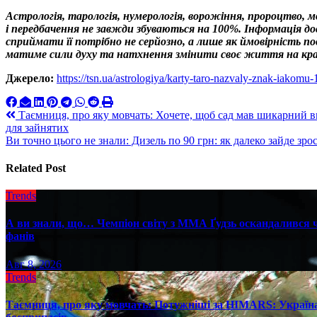
Астрологія, тарологія, нумерологія, ворожіння, пророцтво, 
і передбачення не завжди збуваються на 100%. Інформація 
сприймати її потрібно не серйозно, а лише як ймовірність 
матиме сили духу та натхнення змінити своє життя на кр
Джерело:
https://tsn.ua/astrologiya/karty-taro-nazvaly-znak-iakomu-
Навигация
Таємниця, про яку мовчать: Хочете, щоб сад мав шикарний ви
для зайнятих
по
Ви точно цього не знали: Дизель по 90 грн: як далеко зайде зро
записям
Related Post
Trends
А ви знали, що… Чемпіон світу з ММА Ґудзь оскандалився че
фанів
Авг 8, 2026
Trends
Таємниця, про яку мовчать: Потужніші за HIMARS: Україна