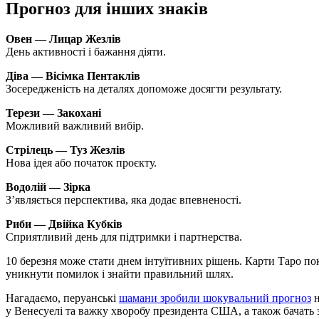
Прогноз для інших знаків
Овен — Лицар Жезлів
День активності і бажання діяти.
Діва — Вісімка Пентаклів
Зосередженість на деталях допоможе досягти результату.
Терези — Закохані
Можливий важливий вибір.
Стрілець — Туз Жезлів
Нова ідея або початок проєкту.
Водолій — Зірка
З’являється перспектива, яка додає впевненості.
Риби — Двійка Кубків
Сприятливий день для підтримки і партнерства.
10 березня може стати днем інтуїтивних рішень. Карти Таро по
уникнути помилок і знайти правильний шлях.
Нагадаємо, перуанські
шамани зробили шокувальний прогноз
н
у Венесуелі та важку хворобу президента США, а також бачать з