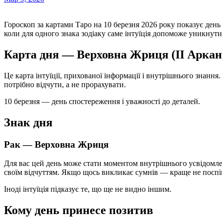
Гороскоп за картами Таро на 10 березня 2026 року показує день тонких сигналів, несподіваних підказок і моменту,
коли для одного знака зодіаку саме інтуїція допоможе уникнут
Карта дня — Верховна Жриця (II Аркан
Це карта інтуїції, прихованої інформації і внутрішнього знання. 
потрібно відчути, а не прорахувати.
10 березня — день спостереження і уважності до деталей.
Знак дня
Рак — Верховна Жриця
Для вас цей день може стати моментом внутрішнього усвідомле
своїм відчуттям. Якщо щось викликає сумнів — краще не поспі
Іноді інтуїція підказує те, що ще не видно іншим.
Кому день принесе позитив