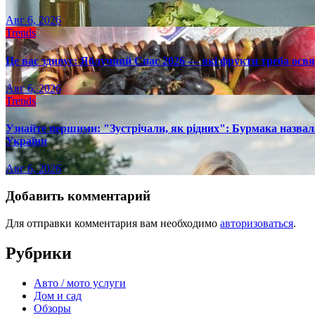
Авг 6, 2026
Trends
Це вас здивує: Яблучний Спас 2026 — які фрукти треба осв
Авг 6, 2026
Trends
Узнайте першими: "Зустрічали, як рідних": Бурмака назвал
України
Авг 6, 2026
Добавить комментарий
Для отправки комментария вам необходимо
авторизоваться
.
Рубрики
Авто / мото услуги
Дом и сад
Обзоры