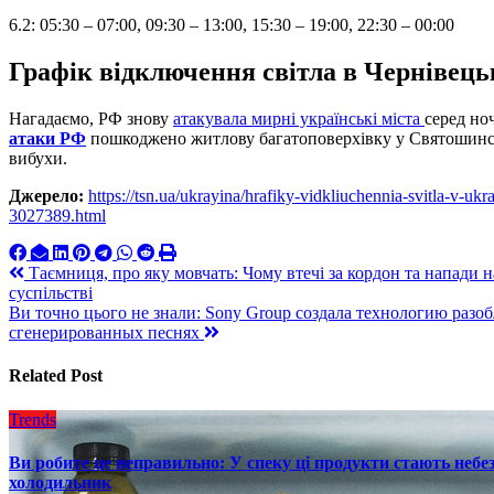
6.2: 05:30 – 07:00, 09:30 – 13:00, 15:30 – 19:00, 22:30 – 00:00
Графік відключення світла в Чернівецьк
Нагадаємо, РФ знову
атакувала мирні українські міста
серед но
атаки РФ
пошкоджено житлову багатоповерхівку у Святошинс
вибухи.
Джерело:
https://tsn.ua/ukrayina/hrafiky-vidkliuchennia-svitla-v-uk
3027389.html
Навигация
Таємниця, про яку мовчать: Чому втечі за кордон та напади 
суспільстві
по
Ви точно цього не знали: Sony Group создала технологию разо
записям
сгенерированных песнях
Related Post
Trends
Ви робите це неправильно: У спеку ці продукти стають небез
холодильник