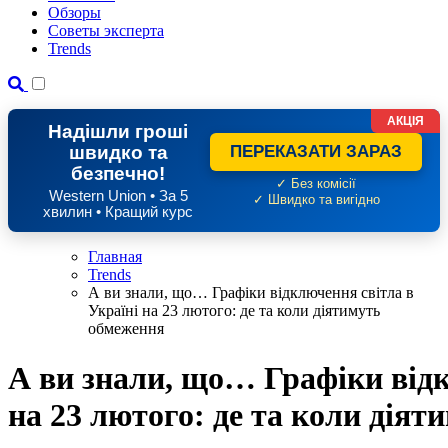
Обзоры
Советы эксперта
Trends
АКЦІЯ
Надішли гроші
швидко та
ПЕРЕКАЗАТИ ЗАРАЗ
безпечно!
✓ Без комісії
Western Union • За 5
✓ Швидко та вигідно
хвилин • Кращий курс
Главная
Trends
А ви знали, що… Графіки відключення світла в
Україні на 23 лютого: де та коли діятимуть
обмеження
А ви знали, що… Графіки відк
на 23 лютого: де та коли дія