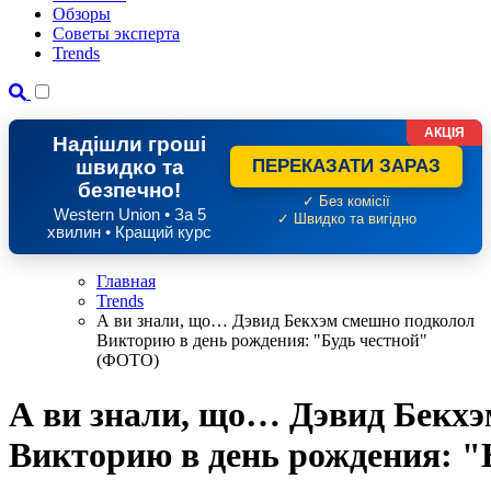
Обзоры
Советы эксперта
Trends
АКЦІЯ
Надішли гроші
швидко та
ПЕРЕКАЗАТИ ЗАРАЗ
безпечно!
✓ Без комісії
Western Union • За 5
✓ Швидко та вигідно
хвилин • Кращий курс
Главная
Trends
А ви знали, що… Дэвид Бекхэм смешно подколол
Викторию в день рождения: "Будь честной"
(ФОТО)
А ви знали, що… Дэвид Бекх
Викторию в день рождения: 