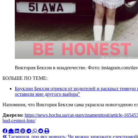
Виктория Бекхэм в младенчестве. Фото: instagram.com/da
БОЛЬШЕ ПО ТЕМЕ:
Бруклин Бекхэм отрекся от родителей и раскрыл темную 
оставили мне другого выбора”
Напомним, что Виктория Бекхэм сама украсила новогоднюю е
Джерело:
https://news.hochu.ua/cat-stars/znamenitosti/article-165
bud-cestnoi-foto/
Навигация
Таємниця, про яку мовчать: Чи можна заряджати електромобіл