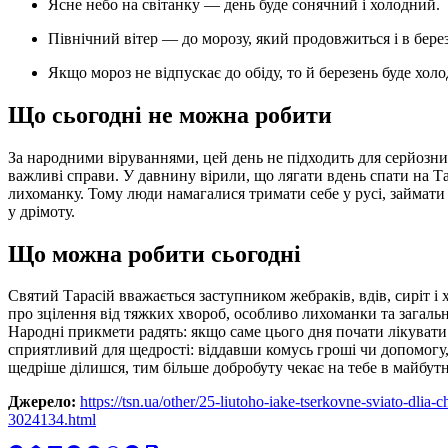
Ясне небо на світанку — день буде сонячний і холодний.
Північний вітер — до морозу, який продовжиться і в берез
Якщо мороз не відпускає до обіду, то й березень буде хол
Що сьогодні не можна робити
За народними віруваннями, цей день не підходить для серйозн
важливі справи. У давнину вірили, що лягати вдень спати на Т
лихоманку. Тому люди намагалися тримати себе у русі, займати
у дрімоту.
Що можна робити сьогодні
Святий Тарасій вважається заступником жебраків, вдів, сиріт і
про зцілення від тяжких хвороб, особливо лихоманки та загально
Народні прикмети радять: якщо саме цього дня почати лікувати
сприятливий для щедрості: віддавши комусь гроші чи допомо
щедріше ділишся, тим більше добробуту чекає на тебе в майбут
Джерело:
https://tsn.ua/other/25-liutoho-iake-tserkovne-sviato-dl
3024134.html