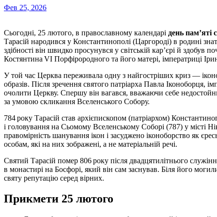
Фев 25, 2026
Сьогодні, 25 лютого, в православному календарі
день пам’яті 
Тарасій народився у Константинополі (Царгороді) в родині знат
здібності він швидко просунувся у світській кар’єрі й здобув п
Костянтина VI Порфірородного та його матері, імператриці Іри
У той час Церква переживала одну з найгостріших криз — ікон
образів. Після зречення святого патріарха Павла Іконоборця, ім
очолити Церкву. Спершу він вагався, вважаючи себе недостойн
за умовою скликання Вселенського Собору.
784 року Тарасій став архієпископом (патріархом) Константин
і головування на Сьомому Вселенському Соборі (787) у місті Ні
правомірність шанування ікон і засуджено іконоборство як єресь
особам, які на них зображені, а не матеріальній речі.
Святий Тарасій помер 806 року після двадцятилітнього служінн
в монастирі на Босфорі, який він сам заснував. Біля його могил
святу репутацію серед вірних.
Прикмети 25 лютого