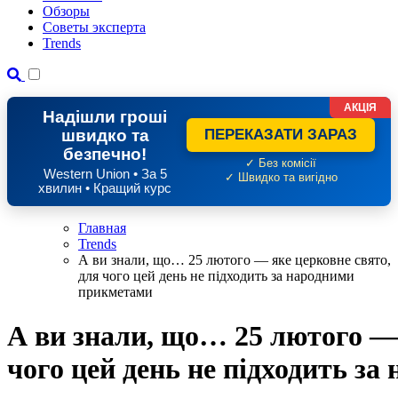
Обзоры
Советы эксперта
Trends
АКЦІЯ
Надішли гроші
швидко та
ПЕРЕКАЗАТИ ЗАРАЗ
безпечно!
✓ Без комісії
Western Union • За 5
✓ Швидко та вигідно
хвилин • Кращий курс
Главная
Trends
А ви знали, що… 25 лютого — яке церковне свято,
для чого цей день не підходить за народними
прикметами
А ви знали, що… 25 лютого — 
чого цей день не підходить з