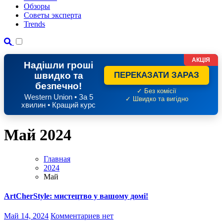
Обзоры
Советы эксперта
Trends
АКЦІЯ
Надішли гроші
швидко та
ПЕРЕКАЗАТИ ЗАРАЗ
безпечно!
✓ Без комісії
Western Union • За 5
✓ Швидко та вигідно
хвилин • Кращий курс
Май 2024
Главная
2024
Май
ArtCherStyle: мистецтво у вашому домі!
Май 14, 2024
Комментариев нет