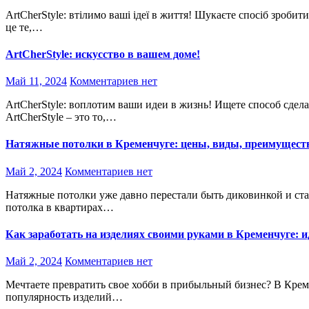
ArtCherStyle: втілимо ваші ідеї в життя! Шукаєте спосіб зробити ваш дім унікальним та неповторним? ArtCherStyle –
це те,…
ArtCherStyle: искусство в вашем доме!
Май 11, 2024
Комментариев нет
ArtCherStyle: воплотим ваши идеи в жизнь! Ищете способ сделать ваш дом уникальным и неповторимым?
ArtCherStyle – это то,…
Натяжные потолки в Кременчуге: цены, виды, преимуществ
Май 2, 2024
Комментариев нет
Натяжные потолки уже давно перестали быть диковинкой и стали одним из самых популярных способов отделки
потолка в квартирах…
Как заработать на изделиях своими руками в Кременчуге: и
Май 2, 2024
Комментариев нет
Мечтаете превратить свое хобби в прибыльный бизнес? В Кременчуге, как и во многих других городах, растет
популярность изделий…