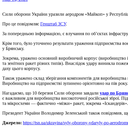
Сили оборони України уразили аеродром «Майкоп» у Республіці
Про це повідомляє
Генштаб ЗСУ
.
За попередньою інформацією, є влучання по об’єктах інфрастр
Крім того, було уточнено результати ураження підприємства в
у Брянську.
Зокрема, уражено основний виробничий корпус (виробництво і
та зенітних ракет різних типів). Внаслідок удару виникла пож
даху цього корпусу.
Також уражено склад зберігання компонентів для виробництва 
Виробництво на підприємстві зупинено орієнтовно на пів року.
Нагадаємо, що 10 березня Сили оборони завдали
удар по Брян
є важливим для виробництва високоточної російської зброї. П
та мікросхеми — фактично «мізки» ракет, зокрема «Іскандерів»
Президент України Володимир Зеленський також повідомив, 
Джерело:
https://tsn.ua/ukrayina/syly-oborony-vdaryly-po-aerodr