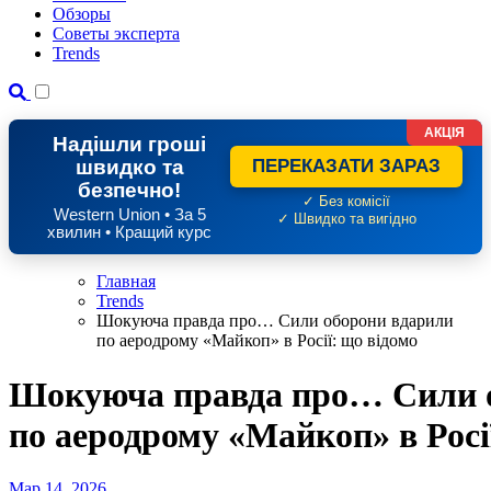
Обзоры
Советы эксперта
Trends
АКЦІЯ
Надішли гроші
швидко та
ПЕРЕКАЗАТИ ЗАРАЗ
безпечно!
✓ Без комісії
Western Union • За 5
✓ Швидко та вигідно
хвилин • Кращий курс
Главная
Trends
Шокуюча правда про… Сили оборони вдарили
по аеродрому «Майкоп» в Росії: що відомо
Шокуюча правда про… Сили 
по аеродрому «Майкоп» в Росі
Мар 14, 2026