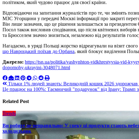
політиком, який чудово працює для своєї країни.
Відповідаючи на запитання журналістів про те, чи змінять поз
МЗС Угорщини у передачі Москві інформації про закриті перег
Він лише зазначив, що це рішення залишається за президентом
Посол також висловив сподівання, що після квітневих виборів
та Брюсселем значно знизиться, незалежно від результатів голо
Нагадаємо, в уряді Польщі жорстко відреагували на візит свог
що Навроцький поїхав до Орбана
, який блокує виділення Польщ
Джерело:
https://tsn.ua/politika/vashynhton-vidkhrestyvsia-vid-ky
dopomohy-ukrayini-3048071.html
Навигация
Тільки 1% людей знають: Великодній кошик 2026 здорожчав н
Це працює на 100%: Таємничий "подарунок" від Ірану: Трамп 
по
записям
Related Post
Trends
Ви робите це неправильно: У спеку ці продукти стають небез
холодильник