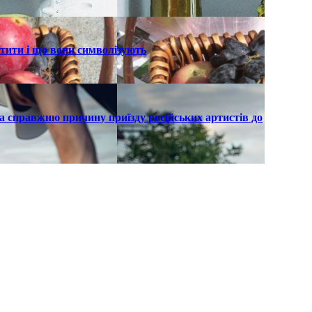
ятити і що вони символізують
а справжню причину приїзду російських артистів до