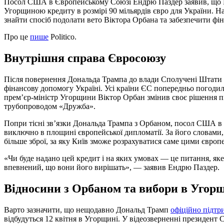
Посол США в Європейському Союзі Ендрю Паздер заявив, щ
Угорщиною кредиту в розмірі 90 мільярдів євро для України. Н
знайти спосіб подолати вето Віктора Орбана та забезпечити фі
Про це
пише
Politico.
Внутрішня справа Євросоюзу
Після повернення Дональда Трампа до влади Сполучені Штати
фінансову допомогу Україні. Усі країни ЄС попередньо погодил
прем’єр-міністр Угорщини Віктор Орбан змінив своє рішення п
трубопроводом «Дружба».
Попри тісні зв’язки Дональда Трампа з Орбаном, посол США в 
виключно в площині європейської дипломатії. За його словами
більше зброї, за яку Київ зможе розрахуватися саме цими євро
«Чи буде надано цей кредит і на яких умовах — це питання, яке
впевнений, що вони його вирішать», — заявив Ендрю Паздер.
Відносини з Орбаном та вибори в Угор
Варто зазначити, що нещодавно Дональд Трамп
офіційно підтр
відбудуться 12 квітня в Угорщині. У відеозверненні президен