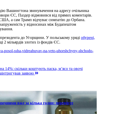
ицію Вашингтона звинувачення на адресу очільника
овори ЄС, Паздер відмовився від прямих коментарів.
 США, а сам Трамп відчуває симпатію до Орбана.
 напруженість у відносинах між Будапештом
сування.
о президента до Угорщини. У польському уряді
обурені,
і 2 мільярдів злотих із фондів ЄС.
yeva-posol-ssha-vidreahuvav-na-veto-uhorshchyny-shchodo-
а 14%: скільки коштують паска, м’ясо та овочі
заінтригував заявою
печними вже за кілька годин: перевірте