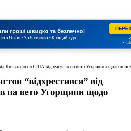
ПЕРЕК
ли гроші швидко та безпечно!
tern Union • За 5 хвилин • Кращий курс
✓
✓ Шв
ід Києва: посол США відреагував на вето Угорщини щодо допом
тон “відхрестився” від
в на вето Угорщини щодо