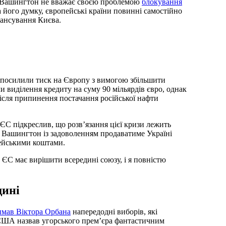
о Вашингтон не вважає своєю проблемою
блокування
а його думку, європейські країни повинні самостійно
нансування Києва.
 посилили тиск на Європу з вимогою збільшити
и виділення кредиту на суму 90 мільярдів євро, однак
ісля припинення постачання російської нафти
ЄС підкреслив, що розв’язання цієї кризи лежить
, Вашингтон із задоволенням продаватиме Україні
пейськими коштами.
 ЄС має вирішити всередині союзу, і я повністю
щині
имав Віктора Орбана
напередодні виборів, які
т США назвав угорського прем’єра фантастичним