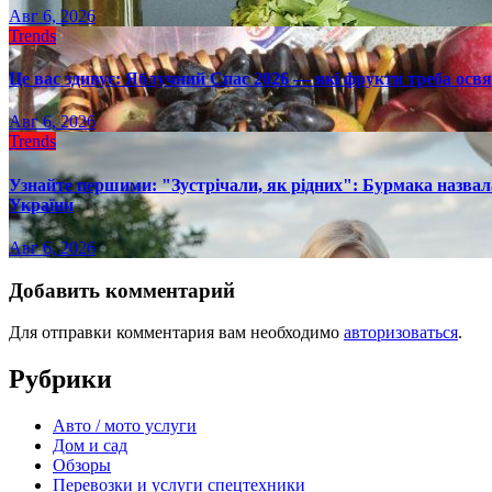
Авг 6, 2026
Trends
Це вас здивує: Яблучний Спас 2026 — які фрукти треба осв
Авг 6, 2026
Trends
Узнайте першими: "Зустрічали, як рідних": Бурмака назвал
України
Авг 6, 2026
Добавить комментарий
Для отправки комментария вам необходимо
авторизоваться
.
Рубрики
Авто / мото услуги
Дом и сад
Обзоры
Перевозки и услуги спецтехники