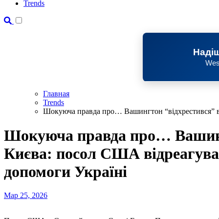
Trends
Надіш
Wes
Главная
Trends
Шокуюча правда про… Вашингтон “відхрестився” в
Шокуюча правда про… Вашинг
Києва: посол США відреагува
допомоги Україні
Мар 25, 2026