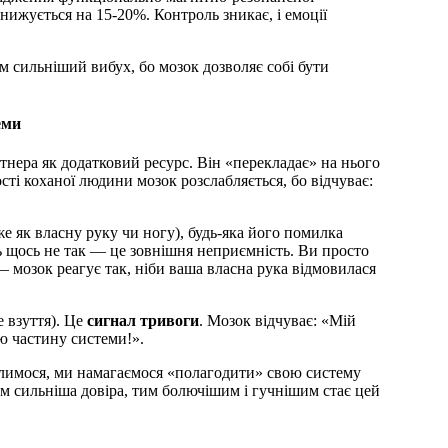
нижується на 15-20%. Контроль зникає, і емоції
 сильніший вибух, бо мозок дозволяє собі бути
еми
нера як додатковий ресурс. Він «перекладає» на нього
сті коханої людини мозок розслабляється, бо відчуває:
 як власну руку чи ногу), будь-яка його помилка
 щось не так — це зовнішня неприємність. Ви просто
 мозок реагує так, ніби ваша власна рука відмовилася
 взуття). Це
сигнал тривоги
. Мозок відчуває: «Мій
ю частину системи!».
лимося, ми намагаємося «полагодити» свою систему
м сильніша довіра, тим болючішим і гучнішим стає цей