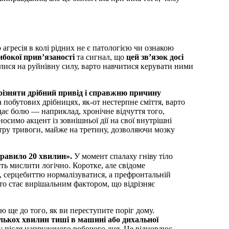
агресія в колі рідних не є патологією чи ознакою
ибокої прив’язаності
та сигнал, що
цей зв’язок досі
лися на руйнівну силу, варто навчитися керувати ними
різняти дрібний привід і справжню причину
а побутових дрібницях, як-от нестерпне сміття, варто
дає болю — наприклад, хронічне відчуття того,
симо акцент із зовнішньої дії на свої внутрішні
тру тривоги, майже на третину, дозволяючи мозку
равило 20 хвилин».
У момент спалаху гніву тіло
ть мислити логічно. Коротке, але свідоме
я, серцебиттю нормалізуватися, а префронтальній
то стає вирішальним фактором, що відрізняє
лю ще до того, як ви переступите поріг дому.
лькох хвилин тиші в машині або дихальної
 після напруженого робочого дня. Це відновлює