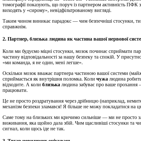
томографії показують, що поруч із партнером активність ПФК з
виходять у «сирому», невідфільтрованому вигляді.
Таким чином виникає парадокс — чим безпечніші стосунки, тим
справжнім.
2. Партнер, близька людина як частина вашої нервової сист
Коли ми будуємо міцні стосунки, мозок починає сприймати парт
частину відповідальності за нашу безпеку та спокій. У присутно
«ми команда, я не один, мені легше».
Оскільки мозок вважає партнера частиною вашої системи (майже
сприймається як внутрішня поломка. Коли
чужа
людина робить
відходите. А коли
близька
людина забуває про ваше прохання —
працювати.
Це не просто роздратування через дрібницю (наприклад, немите
механізм безпеки зламався! Я більше не можу покладатися на ц
Саме тому на близьких ми кричимо сильніше — ми не просто з
виживання, яка щойно дала збій. Чим щасливіші стосунки та чи
сигнал, коли щось іде не так.
3. Тягар невидимих очікувань