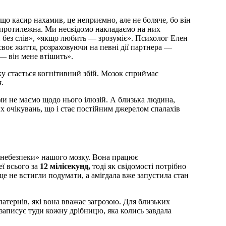
що касир нахамив, це неприємно, але не боляче, бо він
я протилежна. Ми несвідомо накладаємо на них
и без слів», «якщо любить — зрозуміє». Психолог Елен
оє життя, розраховуючи на певні дії партнера —
— він мене втішить».
у стається когнітивний збій. Мозок сприймає
я.
ми не маємо щодо нього ілюзій. А близька людина,
 очікувань, що і стає постійним джерелом спалахів
р небезпеки» нашого мозку. Вона працює
ї всього за
12 мілісекунд,
тоді як свідомості потрібно
 ще не встигли подумати, а амігдала вже запустила стан
атернів, які вона вважає загрозою. Для близьких
записує туди кожну дрібницю, яка колись завдала