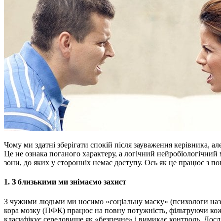
Чому ми здатні зберігати спокій після зауваження керівника, але вибухаємо через невимиту чашку вдома?
Це не ознака поганого характеру, а логічний нейробіологічний
зони, до яких у сторонніх немає доступу. Ось як це працює з по
1. З близькими ми знімаємо захист
З чужими людьми ми носимо «соціальну маску» (психологи на
кора мозку (ПФК) працює на повну потужність, фільтруючи ко
класифікує середовище як «безпечне» і вимикає контроль. Дос