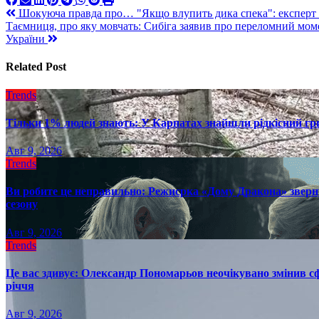
Навигация
Шокуюча правда про… "Якщо влупить дика спека": експерт с
Таємниця, про яку мовчать: Сибіга заявив про переломний мом
по
України
записям
Related Post
Trends
Тільки 1% людей знають: У Карпатах знайшли рідкісний гри
Авг 9, 2026
Trends
Ви робите це неправильно: Режисрка «Дому Дракона» зверн
сезону
Авг 9, 2026
Trends
Це вас здивує: Олександр Пономарьов неочікувано змінив сф
річчя
Авг 9, 2026