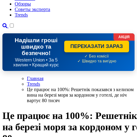
Обзоры
Советы эксперта
Trends
АКЦІЯ
Надішли гроші
швидко та
ПЕРЕКАЗАТИ ЗАРАЗ
безпечно!
✓ Без комісії
Western Union • За 5
✓ Швидко та вигідно
хвилин • Кращий курс
Главная
Trends
Це працює на 100%: Решетнік показався з келихом
вина на березі моря за кордоном у готелі, де ніч
вартує 80 тисяч
Це працює на 100%: Решетнік
на березі моря за кордоном у г