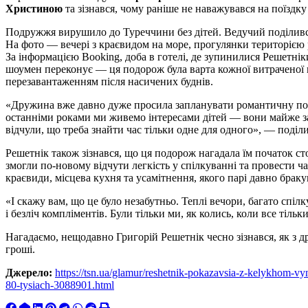
Христиною
та зізнався, чому раніше не наважувався на поїздк
Подружжя вирушило до Туреччини без дітей. Ведучий поділивс
На фото — вечері з краєвидом на море, прогулянки територією 
За інформацією Booking, доба в готелі, де зупинилися Решетнік
шоумен переконує — ця подорож була варта кожної витраченої г
перезавантаженням після насичених буднів.
«Дружина вже давно дуже просила запланувати романтичну пої
останніми роками ми живемо інтересами дітей — вони майже зав
відчули, що треба знайти час тільки одне для одного», — поділ
Решетнік також зізнався, що ця подорож нагадала їм початок ст
змогли по-новому відчути легкість у спілкуванні та провести 
краєвиди, місцева кухня та усамітнення, якого парі давно браку
«І скажу вам, що це було незабутньо. Теплі вечори, багато спіл
і безліч компліментів. Були тільки ми, як колись, коли все тіл
Нагадаємо, нещодавно Григорій Решетнік чесно зізнався, як з
гроші.
Джерело:
https://tsn.ua/glamur/reshetnik-pokazavsia-z-kelykhom-vy
80-tysiach-3088901.html