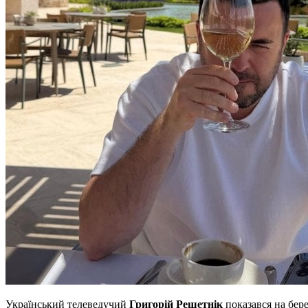
Український телеведучий
Григорій Решетнік
показався на бер