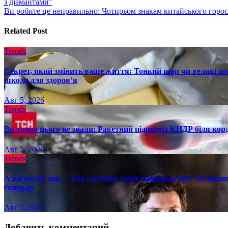
з діамантами"
по
Ви робите це неправильно: Чотирьом знакам китайського горо
записям
Related Post
Trends
Секрет, який змінить ваше життя: Тонкий шар чи великі шм
шкоди для здоров’я
Авг 5, 2026
Trends
Ви точно цього не знали: Ракетний підрозділ КНДР біля ко
Авг 5, 2026
Trends
А ви знали, що… Том Голланд стане найдорожчим Людиною-
гонорар
Авг 5, 2026
Добавить комментарий