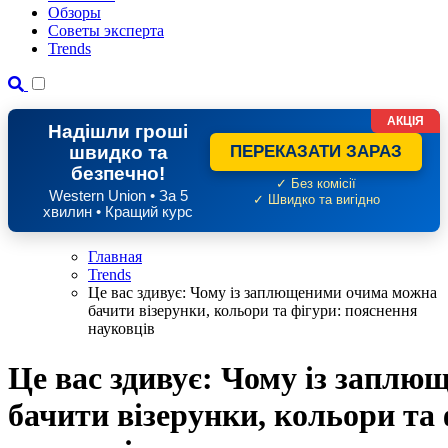
Обзоры
Советы эксперта
Trends
АКЦІЯ
Надішли гроші
швидко та
ПЕРЕКАЗАТИ ЗАРАЗ
безпечно!
✓ Без комісії
Western Union • За 5
✓ Швидко та вигідно
хвилин • Кращий курс
Главная
Trends
Це вас здивує: Чому із заплющеними очима можна
бачити візерунки, кольори та фігури: пояснення
науковців
Це вас здивує: Чому із запл
бачити візерунки, кольори та