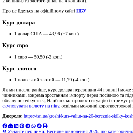
2 копійки) та злотого (впав на 4 копійки).
Про це йдеться на офіційному сайті
НБУ
.
Курс долара
1 долар США — 43,96 (+7 коп.)
Курс євро
1 євро — 50,50 (-2 коп.)
Курс злотого
1 польський злотий — 11,79 (-4 коп.)
Як ми писали раніше, курс долара перевищив 44 гривні і може
чинниками, зокрема зростанням імпорту перед посівною та пі
обвалу не очікується, Нацбанк контролює ситуацію і стримує р
скуповувати валюту на піку,
оскільки можливі короткострокові в
Джерело:
https://tsn.ua/groshi/kurs-valiut-na-20-bereznia-skilky-k
Навигация
Узнайте першими: Весняне рівнодення 2026: що категорично н