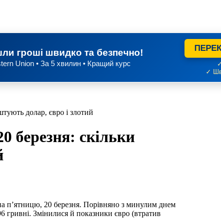
ПЕРЕК
ли гроші швидко та безпечно!
tern Union • За 5 хвилин • Кращий курс
✓
✓ Шв
штують долар, євро і злотий
20 березня: скільки
й
на п’ятницю, 20 березня. Порівняно з минулим днем
96 гривні. Змінилися й показники євро (втратив