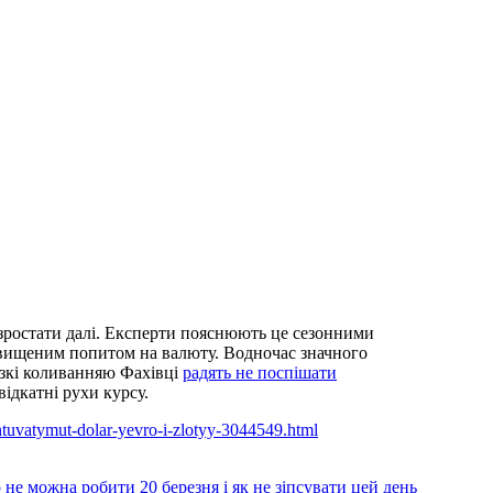
 зростати далі. Експерти пояснюють це сезонними
двищеним попитом на валюту. Водночас значного
ізкі коливанняю Фахівці
радять не поспішати
ідкатні рухи курсу.
oshtuvatymut-dolar-yevro-i-zlotyy-3044549.html
е можна робити 20 березня і як не зіпсувати цей день