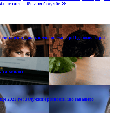
вільнитися з військової служби
нювалася від дитинства до сьогодні і де живе зараз
у та виплат
ще 2023-го: Залужний розповів, що завадило