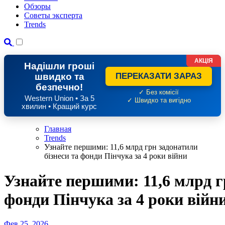
Обзоры
Советы эксперта
Trends
АКЦІЯ
Надішли гроші
швидко та
ПЕРЕКАЗАТИ ЗАРАЗ
безпечно!
✓ Без комісії
Western Union • За 5
✓ Швидко та вигідно
хвилин • Кращий курс
Главная
Trends
Узнайте першими: 11,6 млрд грн задонатили
бізнеси та фонди Пінчука за 4 роки війни
Узнайте першими: 11,6 млрд г
фонди Пінчука за 4 роки війн
Фев 25, 2026