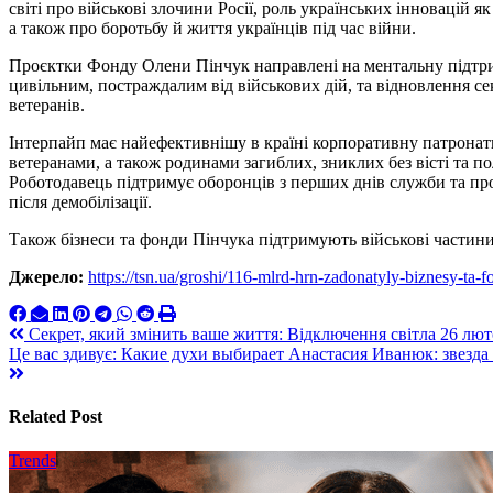
світі про військові злочини Росії, роль українських інновацій 
а також про боротьбу й життя українців під час війни.
Проєктки Фонду Олени Пінчук направлені на ментальну підтри
цивільним, постраждалим від військових дій, та відновлення с
ветеранів.
Інтерпайп має найефективнішу в країні корпоративну патронатн
ветеранами, а також родинами загиблих, зниклих без вісті та п
Роботодавець підтримує оборонців з перших днів служби та про
після демобілізації.
Також бізнеси та фонди Пінчука підтримують військові частини
Джерело:
https://tsn.ua/groshi/116-mlrd-hrn-zadonatyly-biznesy-ta
Навигация
Секрет, який змінить ваше життя: Відключення світла 26 люто
Це вас здивує: Какие духи выбирает Анастасия Иванюк: звезд
по
записям
Related Post
Trends