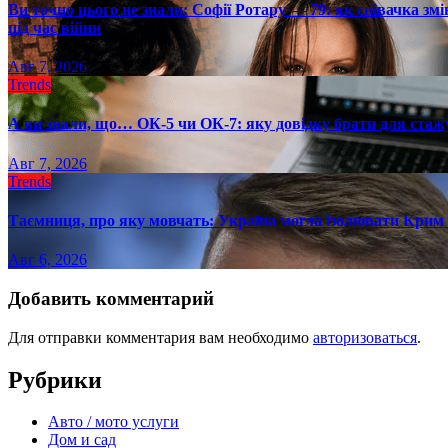
Ви точно цього не знали: Софії Ротару — 79: як співачка змі
під час війни
Авг 7, 2026
Trends
А ви знали, що… ОК-5 чи ОК-7: яку довідку брати для стаж
Авг 7, 2026
Trends
Таємниця, про яку мовчать: Україна могла ізолювати Крим 
Авг 6, 2026
Добавить комментарий
Для отправки комментария вам необходимо
авторизоваться
.
Рубрики
Авто / мото услуги
Дом и сад