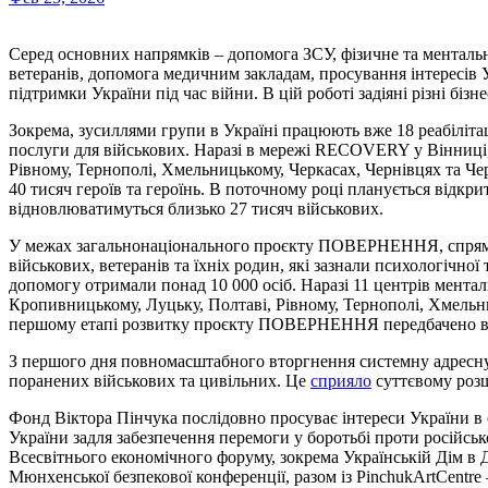
Серед основних напрямків – допомога ЗСУ, фізичне та ментальне відновлення військових та цивільних, реінтеграція
ветеранів, допомога медичним закладам, просування інтересів У
підтримки України під час війни. В цій роботі задіяні різні бізн
Зокрема, зусиллями групи в Україні працюють вже 18 реабіліт
послуги для військових. Наразі в мережі RECOVERY у Вінниці, Д
Рівному, Тернополі, Хмельницькому, Черкасах, Чернівцях та Че
40 тисяч героїв та героїнь. В поточному році планується відкр
відновлюватимуться близько 27 тисяч військових.
У межах загальнонаціонального проєкту ПОВЕРНЕННЯ, спрямо
військових, ветеранів та їхніх родин, які зазнали психологічної
допомогу отримали понад 10 000 осіб. Наразі 11 центрів мента
Кропивницькому, Луцьку, Полтаві, Рівному, Тернополі, Хмельни
першому етапі розвитку проєкту ПОВЕРНЕННЯ передбачено відк
З першого дня повномасштабного вторгнення системну адресну
поранених військових та цивільних. Це
сприяло
суттєвому розш
Фонд Віктора Пінчука послідовно просуває інтереси України в 
України задля забезпечення перемоги у боротьбі проти російсько
Всесвітнього економічного форуму, зокрема Українській Дім в Да
Мюнхенської безпекової конференції, разом із PinchukArtCentre 