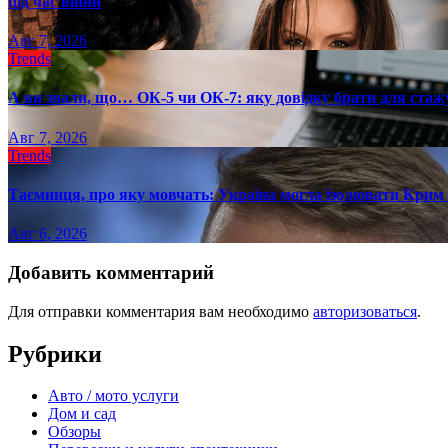
під час війни
Авг 7, 2026
Trends
А ви знали, що… ОК-5 чи ОК-7: яку довідку брати для стаж
Авг 7, 2026
Trends
Таємниця, про яку мовчать: Україна могла ізолювати Крим 
Авг 6, 2026
Добавить комментарий
Для отправки комментария вам необходимо
авторизоваться
.
Рубрики
Авто / мото услуги
Дом и сад
Обзоры