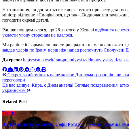
На запитання, чи достатньо вже досягнутого прогресу для тог
міністр відповів: «Сподіваюся, що так». Водночас він зауважив
погодити окремі деталі.
Раніше повідомлялося, що 26 лютого у Женеві
відбулися перем
укласти угоду сторонам не вдалося
.
Ми раніше інформували, що старші радники американського л
завдав ударів по Ірану, перш ніж напад розпочнуть Сполучені 
Джерело:
https://tsn.ua/svit/iran-pohodyvsia-vidmovytysia-vid-z
Навигация
Секрет, який змінить ваше життя: Дипломат розповів, що вка
переговори
по
Це вас здивує: Кира, с Днем ангела! Теплые поздравления, ат
записям
украинском
Related Post
Trends
Ви точно цього не знали: Софії Ротару — 79: як співачка змі