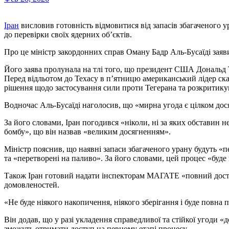
Іран
висловив готовність відмовитися від запасів збагаченого 
до перевірки своїх ядерних об’єктів.
Про це міністр закордонних справ Оману Бадр Аль-Бусаїді заяв
Його заява пролунала на тлі того, що президент США Дональд Т
Перед відльотом до Техасу в п’ятницю американський лідер ск
рішення щодо застосування сили проти Тегерана та розкритикув
Водночас Аль-Бусаїді наголосив, що «мирна угода є цілком до
За його словами, Іран погодився «ніколи, ні за яких обставин 
бомбу», що він назвав «великим досягненням».
Міністр пояснив, що наявні запаси збагаченого урану будуть 
та «перетворені на паливо». За його словами, цей процес «буде
Також Іран готовий надати інспекторам МАГАТЕ «повний доступ
домовленостей.
«Не буде ніякого накопичення, ніякого зберігання і буде повна 
Він додав, що у разі укладення справедливої та стійкої угоди 
зможуть отримати доступ на певному етапі процесу.