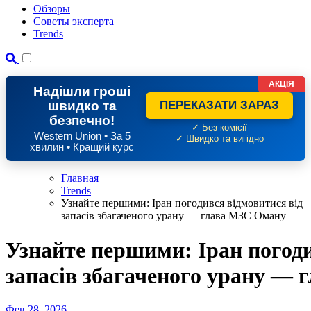
Обзоры
Советы эксперта
Trends
АКЦІЯ
Надішли гроші
швидко та
ПЕРЕКАЗАТИ ЗАРАЗ
безпечно!
✓ Без комісії
Western Union • За 5
✓ Швидко та вигідно
хвилин • Кращий курс
Главная
Trends
Узнайте першими: Іран погодився відмовитися від
запасів збагаченого урану — глава МЗС Оману
Узнайте першими: Іран погоди
запасів збагаченого урану —
Фев 28, 2026