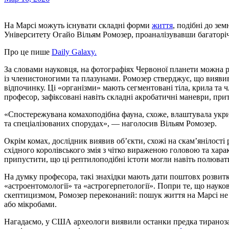
На Марсі можуть існувати складні форми
життя
, подібні до зе
Університету Огайо Вільям Ромозер, проаналізувавши багаторіч
Про це пише
Daily Galaxy.
За словами науковця, на фотографіях Червоної планети можна 
із членистоногими та плазунами. Ромозер стверджує, що виявив 
відпочинку. Ці «організми» мають сегментовані тіла, крила та чл
професор, зафіксовані навіть складні акробатичні маневри, пр
«Спостережувана комахоподібна фауна, схоже, влаштувала укрит
та спеціалізованих спорудах», — наголосив Вільям Ромозер.
Окрім комах, дослідник виявив об’єкти, схожі на скам’янілості р
східного королівського змія з чітко вираженою головою та хара
припустити, що ці рептилоподібні істоти могли навіть полюват
На думку професора, такі знахідки мають дати поштовх розвитку
«астроентомології» та «астрогерпетології». Попри те, що науко
скептицизмом, Ромозер переконаний: пошук життя на Марсі н
або мікробами.
Нагадаємо, у США археологи виявили останки предка тиранозав