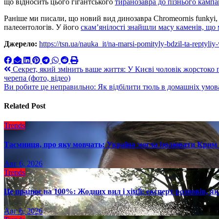
що відносить цього гігантського
тиранозавра до пізнього кампа
Раніше ми писали, що новий вид динозавра Chromeornis funkyi,
палеонтологів. У його
скам’янілості знайшли масу каменів, що
Джерело:
https://tsn.ua/nauka_it/na-marsi-pomityly-bdzil-ta-repty
Навигация
Секрет, який змінить ваше життя: У Києві чоловік жорстоко п
черепа (фото, відео)
по
Ви робите це неправильно: Як відбілити тюль в домашніх умов
записям
Related Post
Trends
Таємниця, про яку мовчать: Україна могла ізолювати Крим 
Авг 6, 2026
Trends
Це працює на 100%: Жодних вил і хімії: експерт розповів, я
Авг 6, 2026