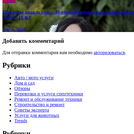
Trends
Шокуюча правда про… 46-річна Вітвіцька на останніх місяця
живіт" і ЕКЗ
Авг 6, 2026
Добавить комментарий
Для отправки комментария вам необходимо
авторизоваться
.
Рубрики
Авто / мото услуги
Дом и сад
Обзоры
Перевозки и услуги спецтехники
Ремонт и обслуживание техники
Строительство и ремонт
Советы эксперта
Услуги для животных
Trends
Рубрики