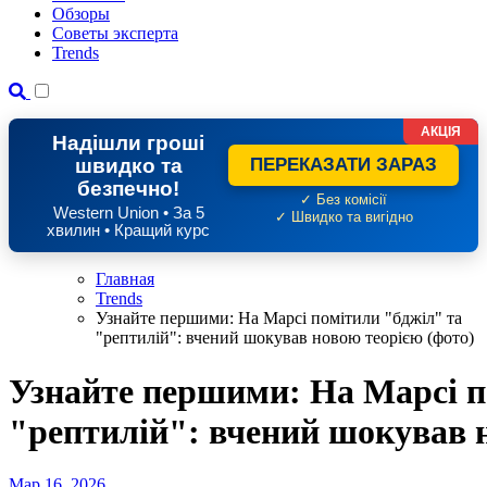
Обзоры
Советы эксперта
Trends
АКЦІЯ
Надішли гроші
швидко та
ПЕРЕКАЗАТИ ЗАРАЗ
безпечно!
✓ Без комісії
Western Union • За 5
✓ Швидко та вигідно
хвилин • Кращий курс
Главная
Trends
Узнайте першими: На Марсі помітили "бджіл" та
"рептилій": вчений шокував новою теорією (фото)
Узнайте першими: На Марсі п
"рептилій": вчений шокував н
Мар 16, 2026