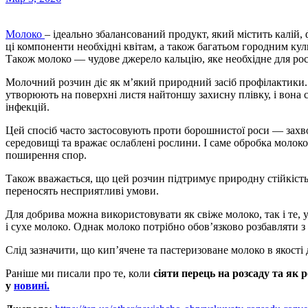
Молоко
– ідеально збалансований продукт, який містить калій, 
ці компоненти необхідні квітам, а також багатьом городним ку
Також молоко — чудове джерело кальцію, яке необхідне для рос
Молочний розчин діє як м’який природний засіб профілактики. У
утворюють на поверхні листя найтоншу захисну плівку, і вона
інфекцій.
Цей спосіб часто застосовують проти борошнистої роси — захв
середовищі та вражає ослаблені рослини. І саме обробка молоко
поширення спор.
Також вважається, що цей розчин підтримує природну стійкість
переносять несприятливі умови.
Для добрива можна використовувати як свіже молоко, так і те, 
і сухе молоко. Однак молоко потрібно обов’язково розбавляти з
Слід зазначити, що кип’ячене та пастеризоване молоко в якості
Раніше ми писали про те, коли
сіяти перець на розсаду та як 
у
новині.