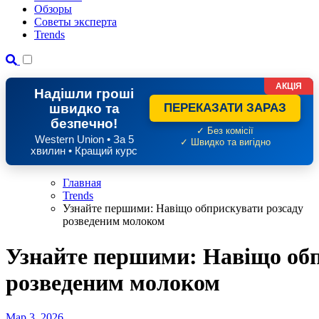
Обзоры
Советы эксперта
Trends
АКЦІЯ
Надішли гроші
швидко та
ПЕРЕКАЗАТИ ЗАРАЗ
безпечно!
✓ Без комісії
Western Union • За 5
✓ Швидко та вигідно
хвилин • Кращий курс
Главная
Trends
Узнайте першими: Навіщо обприскувати розсаду
розведеним молоком
Узнайте першими: Навіщо обп
розведеним молоком
Мар 3, 2026