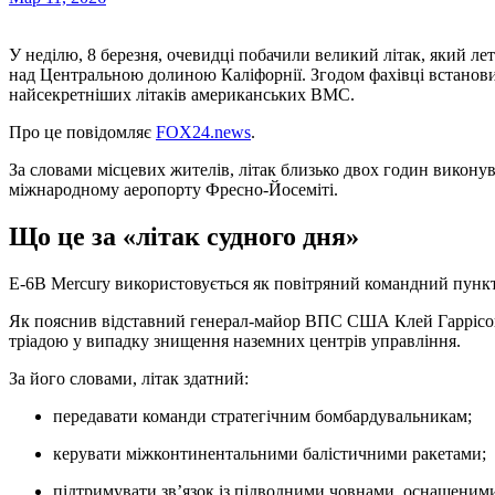
У неділю, 8 березня, очевидці побачили великий літак, який летів на незвично низькій висоті та кілька разів пролітав
над Центральною долиною Каліфорнії. Згодом фахівці встанов
найсекретніших літаків американських ВМС.
Про це повідомляє
FOX24.news
.
За словами місцевих жителів, літак близько двох годин виконув
міжнародному аеропорту Фресно-Йосеміті.
Що це за «літак судного дня»
E-6B Mercury використовується як повітряний командний пун
Як пояснив відставний генерал-майор ВПС США Клей Гаррісон,
тріадою у випадку знищення наземних центрів управління.
За його словами, літак здатний:
передавати команди стратегічним бомбардувальникам;
керувати міжконтинентальними балістичними ракетами;
підтримувати зв’язок із підводними човнами, оснащеним