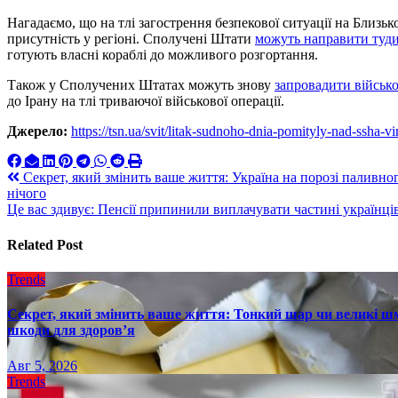
Нагадаємо, що на тлі загострення безпекової ситуації на Близь
присутність у регіоні. Сполучені Штати
можуть направити туди
готують власні кораблі до можливого розгортання.
Також у Сполучених Штатах можуть знову
запровадити військ
до Ірану на тлі триваючої військової операції.
Джерело:
https://tsn.ua/svit/litak-sudnoho-dnia-pomityly-nad-ssha
Навигация
Секрет, який змінить ваше життя: Україна на порозі паливног
нічого
по
Це вас здивує: Пенсії припинили виплачувати частині українців
записям
Related Post
Trends
Секрет, який змінить ваше життя: Тонкий шар чи великі шм
шкоди для здоров’я
Авг 5, 2026
Trends