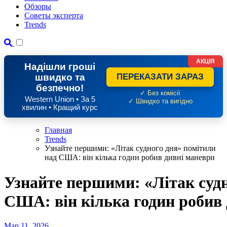
Обзоры
Советы эксперта
Trends
АКЦІЯ
Надішли гроші
швидко та
ПЕРЕКАЗАТИ ЗАРАЗ
безпечно!
✓ Без комісії
Western Union • За 5
✓ Швидко та вигідно
хвилин • Кращий курс
Главная
Trends
Узнайте першими: «Літак судного дня» помітили
над США: він кілька годин робив дивні маневри
Узнайте першими: «Літак судн
США: він кілька годин робив
Мар 11, 2026