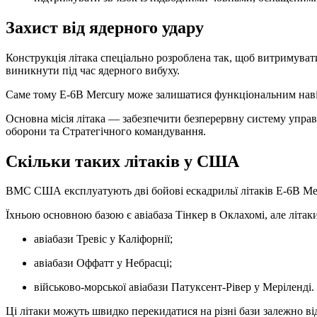
Захист від ядерного удару
Конструкція літака спеціально розроблена так, щоб витримуват
виникнути під час ядерного вибуху.
Саме тому E-6B Mercury може залишатися функціональним навіт
Основна місія літака — забезпечити безперервну систему упра
оборони та Стратегічного командування.
Скільки таких літаків у США
ВМС США експлуатують дві бойові ескадрильї літаків E-6B Mer
Їхньою основною базою є авіабаза Тінкер в Оклахомі, але літак
авіабази Тревіс у Каліфорнії;
авіабази Оффатт у Небрасці;
військово-морської авіабази Патуксент-Рівер у Меріленді.
Ці літаки можуть швидко перекидатися на різні бази залежно 