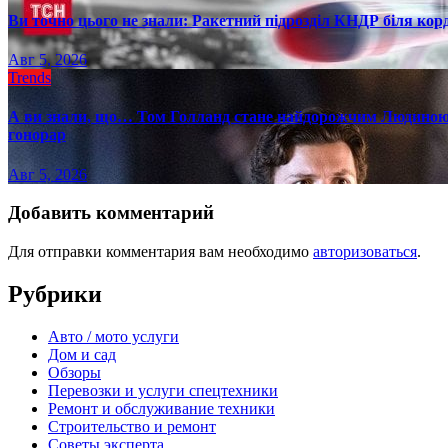
Ви точно цього не знали: Ракетний підрозділ КНДР біля ко
Авг 5, 2026
Trends
А ви знали, що… Том Голланд стане найдорожчим Людиною-
гонорар
Авг 5, 2026
Добавить комментарий
Для отправки комментария вам необходимо
авторизоваться
.
Рубрики
Авто / мото услуги
Дом и сад
Обзоры
Перевозки и услуги спецтехники
Ремонт и обслуживание техники
Строительство и ремонт
Советы эксперта