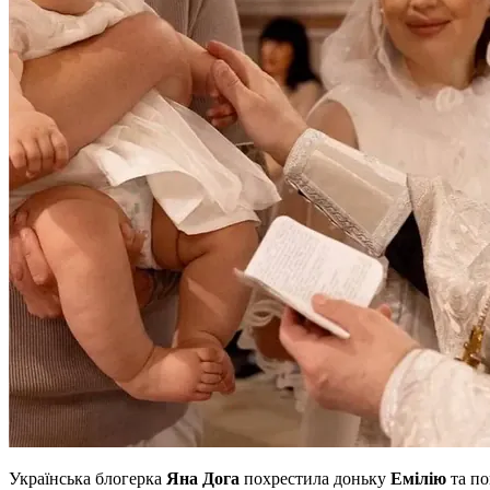
Українська блогерка
Яна Дога
похрестила доньку
Емілію
та по