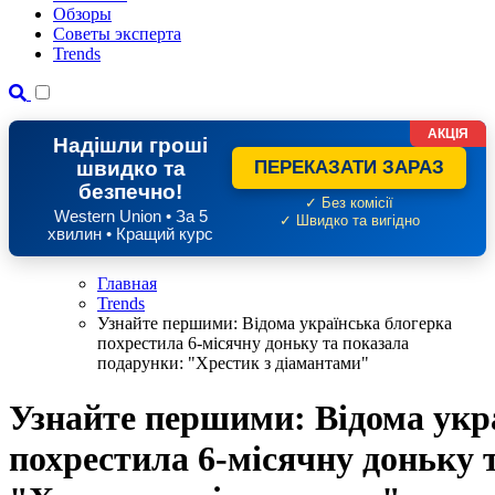
Обзоры
Советы эксперта
Trends
АКЦІЯ
Надішли гроші
швидко та
ПЕРЕКАЗАТИ ЗАРАЗ
безпечно!
✓ Без комісії
Western Union • За 5
✓ Швидко та вигідно
хвилин • Кращий курс
Главная
Trends
Узнайте першими: Відома українська блогерка
похрестила 6-місячну доньку та показала
подарунки: "Хрестик з діамантами"
Узнайте першими: Відома укр
похрестила 6-місячну доньку 