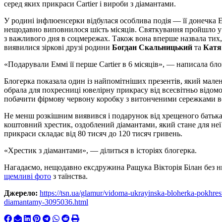
серед яких прикраси Cartier і вироби з діамантами.
У родині інфлюенсерки відбулася особлива подія — її донечка 
нещодавно виповнилося шість місяців. Святкування пройшло у
з важливого дня в соцмережах. Також вона вперше назвала тих
виявилися зіркові друзі родини
Богдан Скальницький
та
Катя
«Подарували Еммі її перше Cartier в 6 місяців», — написала б
Блогерка показала один із найпомітніших презентів, який мале
обрала для похресниці ювелірну прикрасу від всесвітньо відом
побачити фірмову червону коробку з витонченими сережками все
Не менш розкішним виявився і подарунок від хрещеного батька
коштовний хрестик, оздоблений діамантами, який стане для неї
прикраси складає від 80 тисяч до 120 тисяч гривень.
«Хрестик з діамантами», — ділиться в історіях блогерка.
Нагадаємо, нещодавно ексдружина Ращука Вікторія Білан без нь
щемливі фото
з таїнства.
Джерело:
https://tsn.ua/glamur/vidoma-ukrayinska-bloherka-pokhre
diamantamy-3095036.html