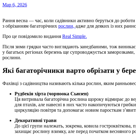
Мар 6, 2026
Рання весна — час, коли садівники активно беруться до роботи на ділянці. Проте експерти радять не поспішати
з обрізанням багаторічних
рослин,
адже для деяких із них ран
Про це повідомило видання
Real Simple.
Після зими грядки часто виглядають занедбаними, тож виникає 
у багатьох регіонах березень ще супроводжується заморозками,
рослини.
Які багаторічники варто обрізати у бере
Фахівці з садівництва називають кілька рослин, яким ранньовес
Рудбекія хірта (чорноока Сьюзен)
Ця витривала багаторічна рослина щороку відмирає до ве
для птахів, але навесні в них часто накопичуються грибк
циркуляцію повітря та допомагає новим паросткам з’явит
Декоративні трави
До цієї групи належать, зокрема, ковила гостроквіткова, 
захищає рослину взимку, але перед початком весняного р