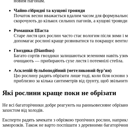
новим пагонам.
Чайно-гібридні та кущові троянди
Початок весни вважається вдалим часом для формувальног
скорочують до кількох сильних пагонів, а кущові троянди
Ромашки Шаста
Старе листя цих рослин часто стає вологим після зими і
допомагає рослині краще розвиватися та покращує венти
Гвоздика (Dianthus)
Багато сортів гвоздики залишаються зеленими навіть уз
очищають — прибирають сухе листя і потемнілі стебла.
Асклепій бульбоподібний (метеликовий бур’ян)
Цю рослину радять обрізати лише тоді, коли біля основи з’
приблизно за кілька сантиметрів від ґрунту, щоб звільнити
Які рослини краще поки не обрізати
Не всі багаторічники добре реагують на ранньовесняне обрізан
захистом від холодів.
Експерти радять зачекати з обрізкою тропічних рослин, наприкл
заморозків. Також не варто поспішати з деревними багаторі