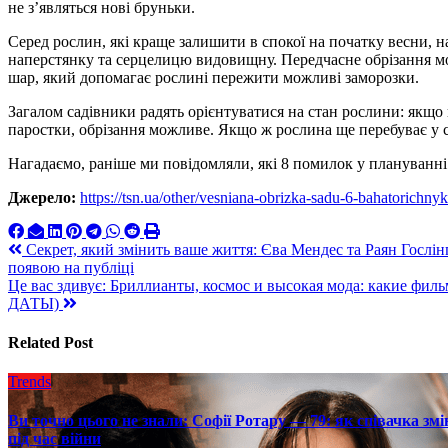
не з’являться нові бруньки.
Серед рослин, які краще залишити в спокої на початку весни, 
наперстянку та серцелицю видовищну. Передчасне обрізання м
шар, який допомагає рослині пережити можливі заморозки.
Загалом садівники радять орієнтуватися на стан рослини: якщо 
паростки, обрізання можливе. Якщо ж рослина ще перебуває у ст
Нагадаємо, раніше ми повідомляли, які 8 помилок у плануванн
Джерело:
https://tsn.ua/other/vesniana-obrizka-sadu-6-bahatorichny
Навигация
Секрет, який змінить ваше життя: Єва Мендес та Раян Гослі
появою на публіці
по
Це вас здивує: Бриллианты, космос и высокая мода: какие фи
записям
ДАТЫ)
Related Post
Trends
Ви точно цього не знали: Софії Ротару — 79: як співачка змі
під час війни