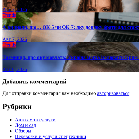
Авг 7, 2026
Trends
А ви знали, що… ОК-5 чи ОК-7: яку довідку брати для стаж
Авг 7, 2026
Trends
Таємниця, про яку мовчать: Україна могла ізолювати Крим 
Авг 6, 2026
Добавить комментарий
Для отправки комментария вам необходимо
авторизоваться
.
Рубрики
Авто / мото услуги
Дом и сад
Обзоры
Перевозки и услуги спецтехники