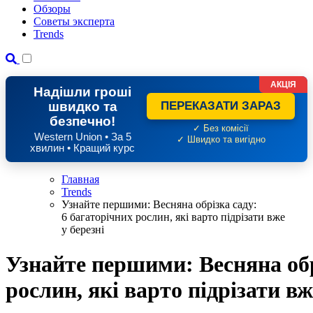
Обзоры
Советы эксперта
Trends
АКЦІЯ
Надішли гроші
швидко та
ПЕРЕКАЗАТИ ЗАРАЗ
безпечно!
✓ Без комісії
Western Union • За 5
✓ Швидко та вигідно
хвилин • Кращий курс
Главная
Trends
Узнайте першими: Весняна обрізка саду:
6 багаторічних рослин, які варто підрізати вже
у березні
Узнайте першими: Весняна обр
рослин, які варто підрізати вж