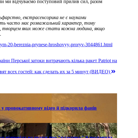
ли ми відчуваємо поступовий прилив сил, разом
льфарство, екстрасенсорика не є науками
сить часто має розважальний характер, тому
дій, творцем яких може стати кожна людина, якщо
.
iakym-20-bereznia-prynese-hroshovyy-proryv-3044861.html
аїни Перської затоки витрачають кілька ракет Patriot на
т всех гостей: как сделать их за 5 минут (ВИДЕО)
 у провокативному відео й підкорила фанів
о відповіла на чутки про "пластику" й поставила