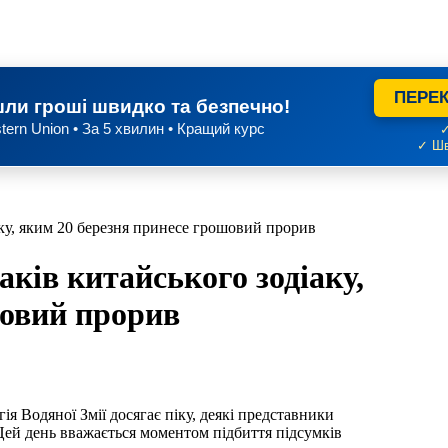
ПЕРЕК
ли гроші швидко та безпечно!
tern Union • За 5 хвилин • Кращий курс
✓
✓ Шв
аку, яким 20 березня принесе грошовий прорив
ків китайського зодіаку,
шовий прорив
гія Водяної Змії досягає піку, деякі представники
Цей день вважається моментом підбиття підсумків