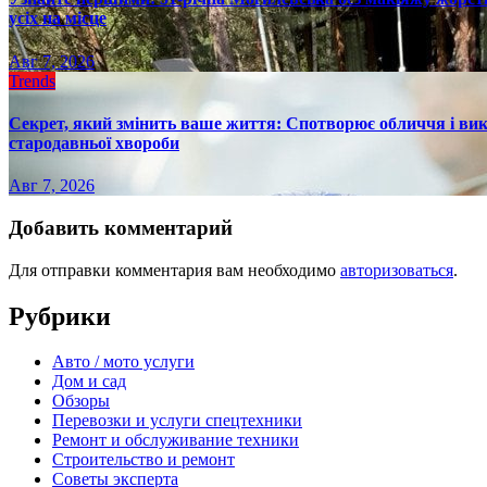
усіх на місце
Авг 7, 2026
Trends
Секрет, який змінить ваше життя: Спотворює обличчя і вик
стародавньої хвороби
Авг 7, 2026
Добавить комментарий
Для отправки комментария вам необходимо
авторизоваться
.
Рубрики
Авто / мото услуги
Дом и сад
Обзоры
Перевозки и услуги спецтехники
Ремонт и обслуживание техники
Строительство и ремонт
Советы эксперта