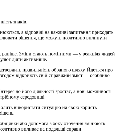
шість знаків.
снюються, а відповіді на важливі запитання приходять
валювати рішення, що можуть позитивно вплинути
их раніше. Зміни стають помітними — у реакціях людей
мулює діяти активніше.
дтвердить правильність обраного шляху. Йдеться про
е згодом відкриють свій справжній зміст — особливо
нтерес до його діяльності зростає, а нові можливості
отрібному середовищі.
волить використати ситуацію на свою користь
рішень.
 обіцянки або допомога з боку оточення змінюють
 позитивно впливає на подальші справи.