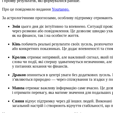
і прояву результатів, які формувалися раніше.
Про це повідомило видання
Yourtango.
За астрологічними прогнозами, особливу підтримку отримають 
Змія
цього дня діє інтуїтивно та впевнено. Ситуації проя
через розмови або повідомлення. Це дозволяє швидко ух
як на фінанси, так і на особисте життя.
Кінь
побачить реальні результати своїх зусиль, розпочат
або конкретних показниках. Це додає впевненості та сти
Кролик
отримає непрямий, але важливий сигнал, який пі
слова чи події, які спершу здаватимуться незначними, ал
у питаннях кохання чи фінансів.
Дракон
опиниться в центрі уваги без додаткових зусиль. І
з’являються природно — через спілкування та згадки у п
Мавпа
отримає важливу інформацію саме вчасно. Це доз
і отримати перевагу, яка матиме значення для подальших 
Свиня
відчує підтримку через дії інших людей. Виконані
загальний настрій і створюють відчуття стабільності, що