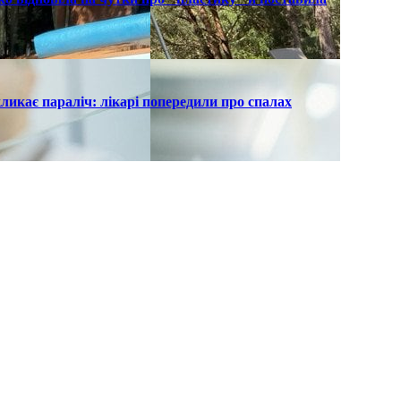
ликає параліч: лікарі попередили про спалах