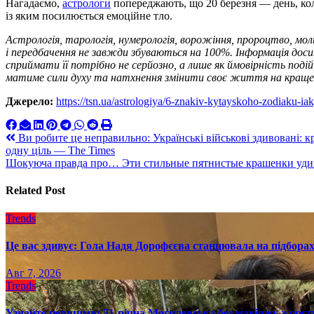
Нагадаємо,
астрологи
попереджають, що 20 березня — день, ко
із яким посилюється емоційне тло.
Астрологія, тарологія, нумерологія, ворожіння, пророцтво, мо
і передбачення не завжди збуваються на 100%. Інформація до
сприймати її потрібно не серйозно, а лише як ймовірність по
матиме сили духу та натхнення змінити своє життя на краще
Джерело:
https://tsn.ua/astrologiya/6-znakiv-kytayskoho-zodiaku-
Навигация
Ви робите це неправильно: Українські військові здивовані: кр
одну ціль — The Times
по
Шокуюча правда про… Эти стильные пятнистые крашенки удивя
записям
Related Post
Trends
Це вас здивує: Гола Надя Дорофєєва станцювала на підборах
Авг 7, 2026
Trends
Узнайте першими: 51-річна Могилевська без макіяжу жорстк