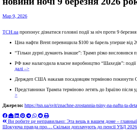
новини ночі 9 березня 2026 ро
Мар 9, 2026
ТСН.ua
пропонує дізнатися головні події за ніч проти 9 березня
Ціна нафти Brent перевищила $100 за барель уперше від 
“Тільки дурні думають інакше”: Трамп різко висловився 
РФ вже налагодила власне виробництво “Шахедів”: події
далі –>
Держдеп США наказав посадовцям терміново покинути
Представники Трампа терміново летять до Ізраїлю після
>
Джерело:
https://tsn.ua/svit/znachne-zrostannia-tsiny-na-naftu-ta-d
Навигация
Ви робите це неправильно: Эта вещь в вашем доме – главны
Шокуюча правда про… Скільки доплачують до пенсії УБД 202
по