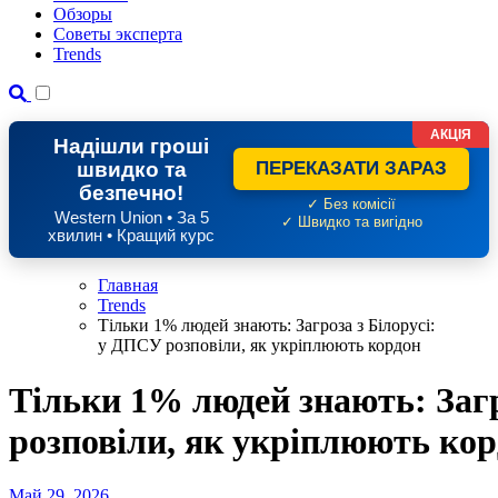
Обзоры
Советы эксперта
Trends
АКЦІЯ
Надішли гроші
швидко та
ПЕРЕКАЗАТИ ЗАРАЗ
безпечно!
✓ Без комісії
Western Union • За 5
✓ Швидко та вигідно
хвилин • Кращий курс
Главная
Trends
Тільки 1% людей знають: Загроза з Білорусі:
у ДПСУ розповіли, як укріплюють кордон
Тільки 1% людей знають: Загр
розповіли, як укріплюють ко
Май 29, 2026