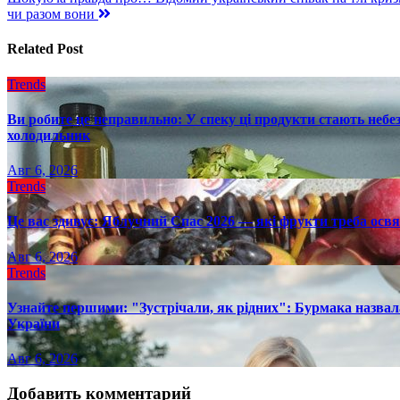
по
чи разом вони
записям
Related Post
Trends
Ви робите це неправильно: У спеку ці продукти стають небез
холодильник
Авг 6, 2026
Trends
Це вас здивує: Яблучний Спас 2026 — які фрукти треба осв
Авг 6, 2026
Trends
Узнайте першими: "Зустрічали, як рідних": Бурмака назвал
України
Авг 6, 2026
Добавить комментарий