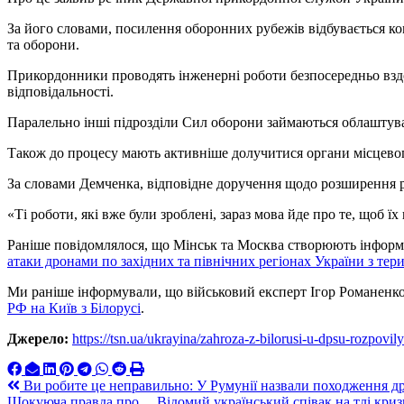
За його словами, посилення оборонних рубежів відбувається ко
та оборони.
Прикордонники проводять інженерні роботи безпосередньо вздо
відповідальності.
Паралельно інші підрозділи Сил оборони займаються облаштув
Також до процесу мають активніше долучитися органи місцево
За словами Демченка, відповідне доручення щодо розширення р
«Ті роботи, які вже були зроблені, зараз мова йде про те, щоб 
Раніше повідомлялося, що Мінськ та Москва створюють інформ
атаки дронами по західних та північних регіонах України з тери
Ми раніше інформували, що військовий експерт Ігор Романенк
РФ на Київ з Білорусі
.
Джерело:
https://tsn.ua/ukrayina/zahroza-z-bilorusi-u-dpsu-rozpovi
Навигация
Ви робите це неправильно: У Румунії назвали походження др
Шокуюча правда про… Відомий український співак на тлі криз