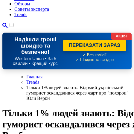
Обзоры
Советы эксперта
Trends
АКЦІЯ
Надішли гроші
швидко та
ПЕРЕКАЗАТИ ЗАРАЗ
безпечно!
✓ Без комісії
Western Union • За 5
✓ Швидко та вигідно
хвилин • Кращий курс
Главная
Trends
Тільки 1% людей знають: Відомий український
гуморист оскандалився через жарт про "похорон"
Юлії Верби
Тільки 1% людей знають: Від
гуморист оскандалився через