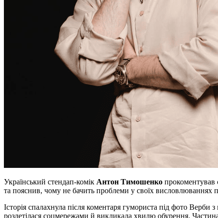
Український стендап-комік
Антон Тимошенко
прокоментував 
та пояснив, чому не бачить проблеми у своїх висловлюваннях п
Історія спалахнула після коментаря гумориста під фото Верби з
розлетілася соцмережами й викликала хвилю обурення. Частин