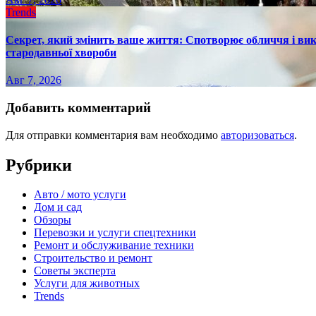
Trends
Секрет, який змінить ваше життя: Спотворює обличчя і вик
стародавньої хвороби
Авг 7, 2026
Добавить комментарий
Для отправки комментария вам необходимо
авторизоваться
.
Рубрики
Авто / мото услуги
Дом и сад
Обзоры
Перевозки и услуги спецтехники
Ремонт и обслуживание техники
Строительство и ремонт
Советы эксперта
Услуги для животных
Trends