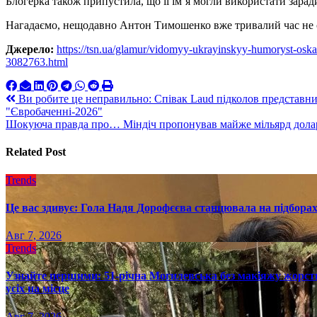
Блогерка також припустила, що її ім’я могли використати заради
Нагадаємо, нещодавно Антон Тимошенко вже тривалий час не с
Джерело:
https://tsn.ua/glamur/vidomyy-ukrayinskyy-humoryst-oska
3082763.html
Навигация
Ви робите це неправильно: Співак Laud підколов представник
"Євробаченні-2026"
по
Шокуюча правда про… Міндіч пропонував майже мільярд доларі
записям
Related Post
Trends
Це вас здивує: Гола Надя Дорофєєва станцювала на підборах
Авг 7, 2026
Trends
Узнайте першими: 51-річна Могилевська без макіяжу жорстк
усіх на місце
Авг 7, 2026