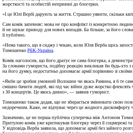
жорсткості та особистій неприязні до блогерки.
«І це Юлі Вербі дарують за життя. Страшно уявити, скільки кві
Сам комік запевняє: мова не про конфлікт із конкретною люди
й не шукає приводу для нових випадів. Ба більше, за його слова
її публічно.
«Нема такого, що я сиджу і чекаю, коли Юля Верба щось запос
Тимошенко
РБК-Україна
.
Комік наголосив, що його дратує не сама блогерка, а демонстр
За словами гумориста, подібну реакцію викликав би будь-хто з
на його думку, недостатньо допомагає армії порівняно зі своїм
«Якби це зробив умовний Волошин чи якась Рамина, я б те саме
смішно бачити людей, які під час війни дуже жорстко флексять 
з 30 концертів. Це якось дивно», — заявив гуморист.
Тимошенко також додав, що не збирається змінювати свою пози
недоречним. Каже, не відчуває через це жодного дискомфорту ч
Зазначимо, це не перша публічна суперечка між Антоном Тимо
Притулою комік уже критикував блогерку через її соцмережі та 
У відповідь Верба заявила, що допомагає армії без зайвого розг