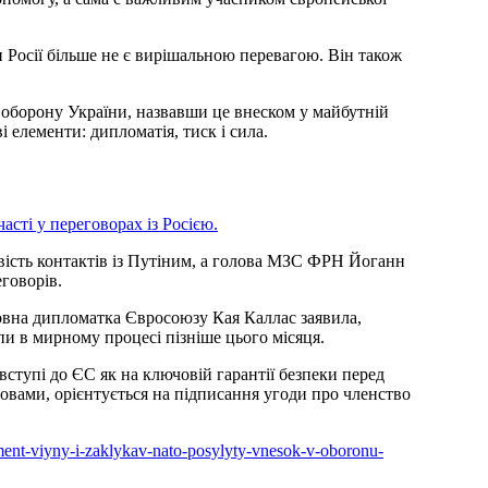
и Росії більше не є вирішальною перевагою. Він також
оборону України, назвавши це внеском у майбутній
 елементи: дипломатія, тиск і сила.
часті у переговорах із Росією.
ість контактів із Путіним, а голова МЗС ФРН Йоганн
говорів.
ловна дипломатка Євросоюзу Кая Каллас заявила,
и в мирному процесі пізніше цього місяця.
ступі до ЄС як на ключовій гарантії безпеки перед
овами, орієнтується на підписання угоди про членство
oment-viyny-i-zaklykav-nato-posylyty-vnesok-v-oboronu-