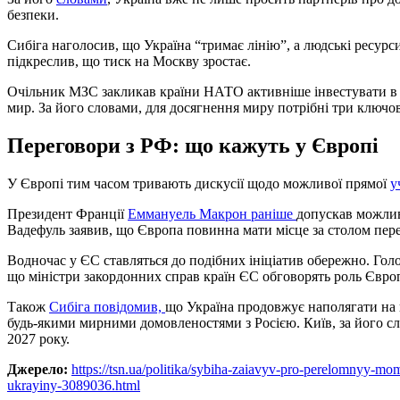
безпеки.
Сибіга наголосив, що Україна “тримає лінію”, а людські ресурс
підкреслив, що тиск на Москву зростає.
Очільник МЗС закликав країни НАТО активніше інвестувати в 
мир. За його словами, для досягнення миру потрібні три ключові
Переговори з РФ: що кажуть у Європі
У Європі тим часом тривають дискусії щодо можливої прямої
у
Президент Франції
Еммануель Макрон раніше
допускав можлив
Вадефуль заявив, що Європа повинна мати місце за столом пере
Водночас у ЄС ставляться до подібних ініціатив обережно. Го
що міністри закордонних справ країн ЄС обговорять роль Європ
Також
Сибіга повідомив,
що Україна продовжує наполягати на в
будь-якими мирними домовленостями з Росією. Київ, за його сл
2027 року.
Джерело:
https://tsn.ua/politika/sybiha-zaiavyv-pro-perelomnyy-m
ukrayiny-3089036.html