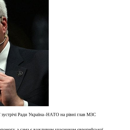
опомогу, а сама є важливим учасником європейської