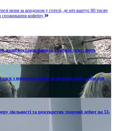
зі моря за кордоном у готелі, де ніч вартує 80 тисяч
го споживання кофеїну
б, який востаннє бачили 12 років тому: фото
улася з попередженням до фанатів перед фіналом
еру діяльності та розсекретив творчий дебют на 53-