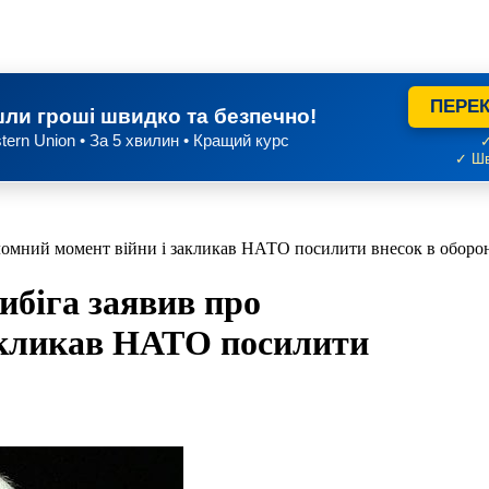
ПЕРЕК
ли гроші швидко та безпечно!
tern Union • За 5 хвилин • Кращий курс
✓
✓ Шв
еломний момент війни і закликав НАТО посилити внесок в оборо
ибіга заявив про
акликав НАТО посилити