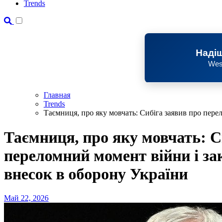
Trends
Надіш
Wes
Главная
Trends
Таємниця, про яку мовчать: Сибіга заявив про пер
Таємниця, про яку мовчать: С
переломний момент війни і з
внесок в оборону України
Май 22, 2026