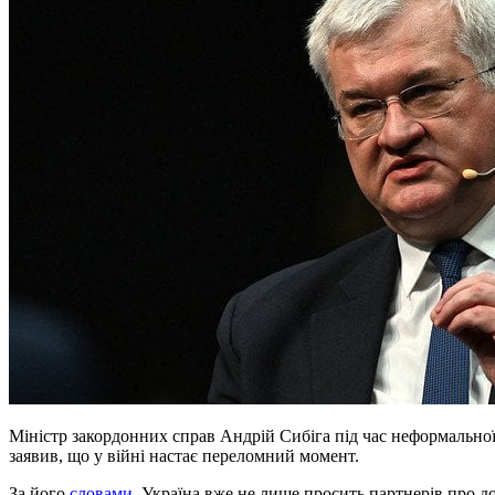
Міністр закордонних справ Андрій Сибіга під час неформальної зустрічі Ради Україна–НАТО на рівні глав МЗС
заявив, що у війні настає переломний момент.
За його
словами
, Україна вже не лише просить партнерів про д