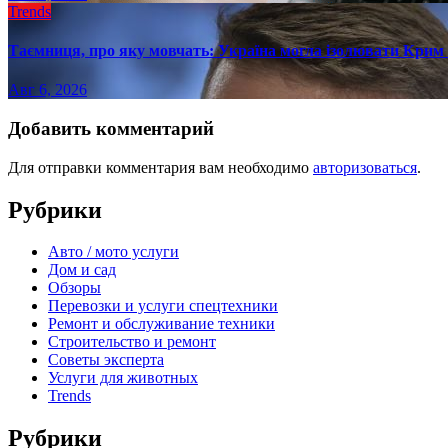
Trends
Таємниця, про яку мовчать: Україна могла ізолювати Крим 
Авг 6, 2026
Добавить комментарий
Для отправки комментария вам необходимо
авторизоваться
.
Рубрики
Авто / мото услуги
Дом и сад
Обзоры
Перевозки и услуги спецтехники
Ремонт и обслуживание техники
Строительство и ремонт
Советы эксперта
Услуги для животных
Trends
Рубрики