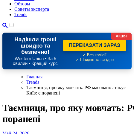
Обзоры
Советы эксперта
Trends
АКЦІЯ
Надішли гроші
швидко та
ПЕРЕКАЗАТИ ЗАРАЗ
безпечно!
✓ Без комісії
Western Union • За 5
✓ Швидко та вигідно
хвилин • Кращий курс
Главная
Trends
Таємниця, про яку мовчать: РФ масовано атакує
Київ: є поранені
Таємниця, про яку мовчать: Р
поранені
Май 24, 2026