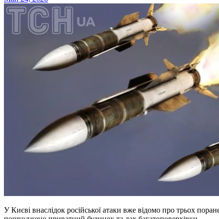
У Києві внаслідок російської атаки вже відомо про трьох поранених. Уламки впали у кількох районах столиці,
пошкоджено приватний будинок та дах багатоповерхівки.