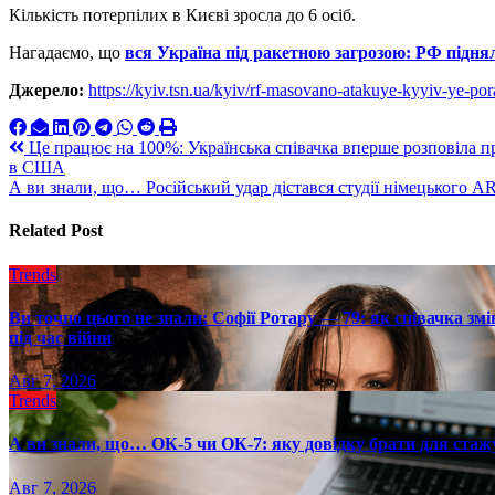
Кількість потерпілих в Києві зросла до 6 осіб.
Нагадаємо, що
вся Україна під ракетною загрозою: РФ підня
Джерело:
https://kyiv.tsn.ua/kyiv/rf-masovano-atakuye-kyyiv-ye-p
Навигация
Це працює на 100%: Українська співачка вперше розповіла про 
в США
по
А ви знали, що… Російський удар дістався студії німецького A
записям
Related Post
Trends
Ви точно цього не знали: Софії Ротару — 79: як співачка змі
під час війни
Авг 7, 2026
Trends
А ви знали, що… ОК-5 чи ОК-7: яку довідку брати для стаж
Авг 7, 2026