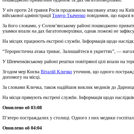
У ніч проти 24 травня Росія продовжила масовану атаку на Київ
військової адміністрації
Тимур Ткаченко
повідомив, що наразі в
За його словами, у Солом’янському районі пошкоджено прива
уламки впали на дах багатоповерхівки, однак пожежі не зафікс
На місцях працюють екстрені служби. Інформація щодо наслідкі
“Терористична атака триває. Залишайтеся в укриттях”, — наго
У Шевченківському районі рештки повітряної цілі впали на тер
Згодом мер Києва
Віталій Кличко
уточнив, що одного постражд
допомогу на місці.
За словами Кличка, також надійшов виклик медиків до Дарниць
На місця прямують екстрені служби. Інформація щодо наслідків
Оновлено об 03:08
Пʼятеро постраждалих у столиці. Одного з них медики госпітал
Оновлено об 04:04